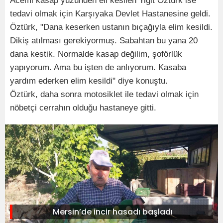
Acemi kasap yüzünden eli kesilen Yiğit Öztürk ise
tedavi olmak için Karşıyaka Devlet Hastanesine geldi.
Öztürk, "Dana keserken ustanın bıçağıyla elim kesildi.
Dikiş atılması gerekiyormuş. Sabahtan bu yana 20
dana kestik. Normalde kasap değilim, şoförlük
yapıyorum. Ama bu işten de anlıyorum. Kasaba
yardım ederken elim kesildi" diye konuştu.
Öztürk, daha sonra motosiklet ile tedavi olmak için
nöbetçi cerrahın olduğu hastaneye gitti.
Mersin’de incir hasadı başladı