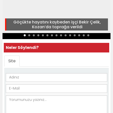
Göçükte hayatını kaybeden işçi Bekir Çelik,
Kozan’da toprağa verildi
Neler Söylendi?
Site