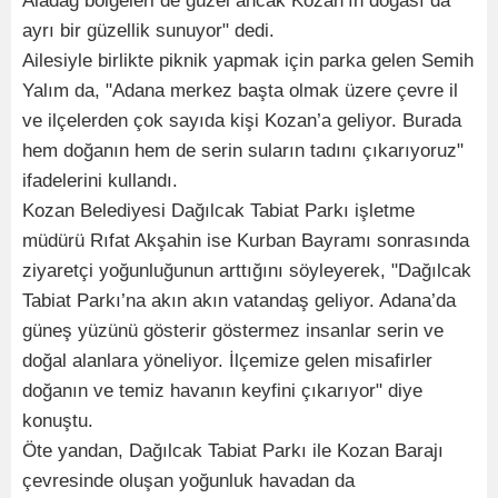
Aladağ bölgeleri de güzel ancak Kozan’ın doğası da
ayrı bir güzellik sunuyor" dedi.
Ailesiyle birlikte piknik yapmak için parka gelen Semih
Yalım da, "Adana merkez başta olmak üzere çevre il
ve ilçelerden çok sayıda kişi Kozan’a geliyor. Burada
hem doğanın hem de serin suların tadını çıkarıyoruz"
ifadelerini kullandı.
Kozan Belediyesi Dağılcak Tabiat Parkı işletme
müdürü Rıfat Akşahin ise Kurban Bayramı sonrasında
ziyaretçi yoğunluğunun arttığını söyleyerek, "Dağılcak
Tabiat Parkı’na akın akın vatandaş geliyor. Adana’da
güneş yüzünü gösterir göstermez insanlar serin ve
doğal alanlara yöneliyor. İlçemize gelen misafirler
doğanın ve temiz havanın keyfini çıkarıyor" diye
konuştu.
Öte yandan, Dağılcak Tabiat Parkı ile Kozan Barajı
çevresinde oluşan yoğunluk havadan da