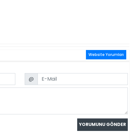
Website Yorumları
Email
@