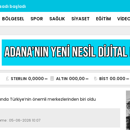
asadı başladı
Dr. Özbek: 
aralıklarla 
BÖLGESEL
SPOR
SAĞLIK
SİYASET
EĞİTİM
VİDE
STERLIN
0,0000
ALTIN
000,00
BİST
00.000
ında Türkiye’nin önemli merkezlerinden biri oldu
leme : 05-06-2026 10:07