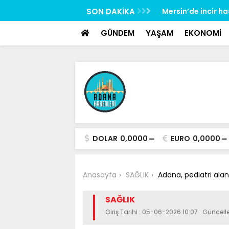
google-site-verification: google517657b2f8970707.html
rliliğine karşı mücadelenin startı verildi
SON DAKİKA
Mersin’de incir h
GÜNDEM
YAŞAM
EKONOMİ
DOLAR
0,0000
EURO
0,0000
Anasayfa
SAĞLIK
Adana, pediatri alan
SAĞLIK
Giriş Tarihi : 05-06-2026 10:07 Güncel