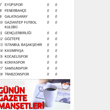
7
EYÜPSPOR
0
0
8
FENERBAHÇE
0
0
9
GALATASARAY
0
0
10
GAZİANTEP FUTBOL
0
0
KULÜBÜ
11
GENÇLERBİRLİĞİ
0
0
12
GÖZTEPE
0
0
13
İSTANBUL BAŞAKŞEHİR
0
0
14
KASIMPAŞA
0
0
15
KOCAELİSPOR
0
0
16
KONYASPOR
0
0
17
SAMSUNSPOR
0
0
18
TRABZONSPOR
0
0