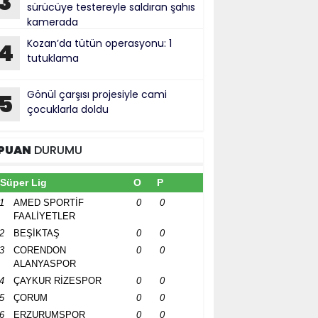
3
sürücüye testereyle saldıran şahıs
kamerada
Kozan’da tütün operasyonu: 1
4
tutuklama
Gönül çarşısı projesiyle cami
5
çocuklarla doldu
PUAN
DURUMU
Süper Lig
O
P
1
AMED SPORTİF
0
0
FAALİYETLER
2
BEŞİKTAŞ
0
0
3
CORENDON
0
0
ALANYASPOR
4
ÇAYKUR RİZESPOR
0
0
5
ÇORUM
0
0
6
ERZURUMSPOR
0
0