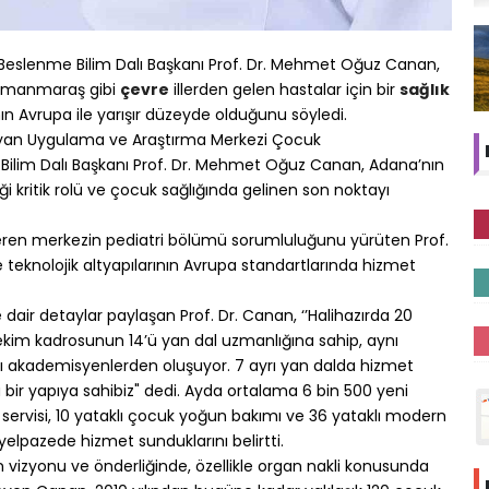
 Beslenme Bilim Dalı Başkanı Prof. Dr. Mehmet Oğuz Canan,
ramanmaraş gibi
çevre
illerden gelen hastalar için bir
sağlık
ın Avrupa ile yarışır düzeyde olduğunu söyledi.
Noyan Uygulama ve Araştırma Merkezi Çocuk
Bilim Dalı Başkanı Prof. Dr. Mehmet Oğuz Canan, Adana’nın
ği kritik rolü ve çocuk sağlığında gelinen son noktayı
veren merkezin pediatri bölümü sorumluluğunu yürüten Prof.
teknolojik altyapılarının Avrupa standartlarında hizmet
air detaylar paylaşan Prof. Dr. Canan, ‘’Halihazırda 20
hekim kadrosunun 14’ü yan dal uzmanlığına sahip, aynı
ı akademisyenlerden oluşuyor. 7 ayrı yan dalda hizmet
bir yapıya sahibiz" dedi. Ayda ortalama 6 bin 500 yeni
servisi, 10 yataklı çocuk yoğun bakımı ve 36 yataklı modern
yelpazede hizmet sunduklarını belirtti.
 vizyonu ve önderliğinde, özellikle organ nakli konusunda