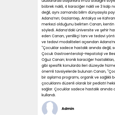
uluslararası başarılara imza atıldığını s
böbrek nakli, 4 karaciğer nakli ve 3 kalp n
değil, aynı zamanda bilim dünyasıyla payl
Adana’nın; Gaziantep, Antakya ve Kahraman
merkezi olduğunu belirten Canan, kentin s
söyledi. Adana’daki üniversite ve şehir has
eden Canan, yenilikçi tanı ve tedavi yönt
ve tedavi modaliteleri açısından Adana’nı
"Çocuklar sadece hastalık anında değil, sa
Çocuk Gastroenteroloji-Hepatoloji ve Besl
Oğuz Canan; kronik karaciğer hastalıkları
gibi spesifik konularda ileri düzeyde hizme
önemli tavsiyelerde bulunan Canan, "Çocu
bir aşılama programı, organik ve sağlıklı b
çocuklarını düzenli olarak bir pediatri he
sağlar. Çocuklar sadece hastalık anında değ
kullandı.
Admin