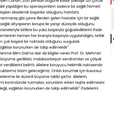
öyleyen Canan, 2010 yılından bugüne kadar yaklaşık 120 çocuk
akli yapıldığını bu operasyonların sadece bir sağlık hizmeti
aşılan akademik başarılar olduğunu hatırlattı.
maraş gibi çevre illerden gelen hastalar için bir sağlık
ağlık altyapısının Avrupa ile yarışır düzeyde olduğunu
taneleriyle birlikte bu yükü başarıyla göğüslediklerini ifade
emlerinin hemen her branşta başarıyla uygulandığını, tetkik
n çok başarılı bir noktada olduğunu vurguladı.
ğlıkları korunurken de takip edilmelidir"
enme Bilim Dalı’na dair de bilgiler veren Prof. Dr. Mehmet
, büyüme gerilikleri, malabsorbsiyon sendromları ve çölyak
t verdiklerini belirtti. Ailelere koruyucu hekimlik noktasında
klarımız bizim geleceğimiz. Onları korumak için kusursuz
eslenme ile düzenli büyüme takibi şarttır. Ailelerin,
kimi kontrolünde tutmaları, sorunların erken teşhis edilmesini
il, sağlıkları korunurken de takip edilmelidir" ifadelerini