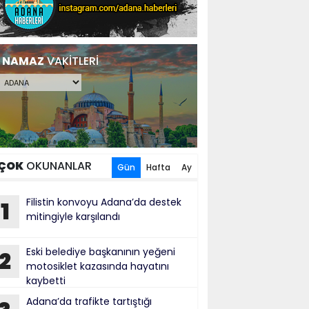
NAMAZ
VAKİTLERİ
ÇOK
OKUNANLAR
Gün
Hafta
Ay
Filistin konvoyu Adana’da destek
1
mitingiyle karşılandı
Eski belediye başkanının yeğeni
2
motosiklet kazasında hayatını
kaybetti
Adana’da trafikte tartıştığı