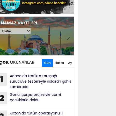
NAMAZ
VAKİTLERİ
ÇOK
OKUNANLAR
Gün
Hafta
Ay
Adana’da trafikte tartıştığı
1
sürücüye testereyle saldıran şahıs
kamerada
Gönül çarşısı projesiyle cami
2
çocuklarla doldu
Kozan’da tütün operasyonu: 1