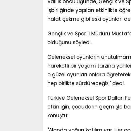
Valilik öncülüğünde, Gençlik ve Spo
işbirliğinde yapılan etkinlikte ö
halat çekme gibi eski oyunları d
Gençlik ve Spor İl Müdürü Mustafa
olduğunu söyledi.
Geleneksel oyunların unutulmaması
hareketli bir yaşam tarzına yön
o güzel oyunları onlara öğreterek
hep birlikte sürdüreceğiz." dedi.
Türkiye Geleneksel Spor Dalları 
etkinliğin, çocukların geçmişle b
konuştu:
"Alanda yoğun katılım var. Her ço