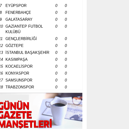
7
EYÜPSPOR
0
0
8
FENERBAHÇE
0
0
9
GALATASARAY
0
0
10
GAZİANTEP FUTBOL
0
0
KULÜBÜ
11
GENÇLERBİRLİĞİ
0
0
12
GÖZTEPE
0
0
13
İSTANBUL BAŞAKŞEHİR
0
0
14
KASIMPAŞA
0
0
15
KOCAELİSPOR
0
0
16
KONYASPOR
0
0
17
SAMSUNSPOR
0
0
18
TRABZONSPOR
0
0