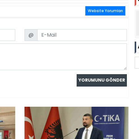
Website Yorumları
Email
@