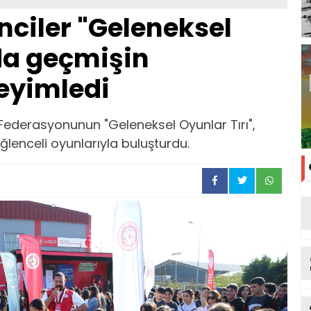
ciler "Geleneksel
da geçmişin
eyimledi
 Federasyonunun "Geleneksel Oyunlar Tırı",
lenceli oyunlarıyla buluşturdu.