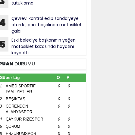
3
tutuklama
Çevreyi kontrol edip sandalyeye
4
oturdu, park boşalınca motosikleti
çaldı
Eski belediye başkanının yeğeni
5
motosiklet kazasında hayatını
kaybetti
PUAN
DURUMU
Süper Lig
O
P
1
AMED SPORTİF
0
0
FAALİYETLER
2
BEŞİKTAŞ
0
0
3
CORENDON
0
0
ALANYASPOR
4
ÇAYKUR RİZESPOR
0
0
5
ÇORUM
0
0
6
ERZURUMSPOR
0
0