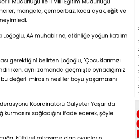
r İl Müdürlüğü ile İl Milli Eğitim Müdürlüğü
ğrenciler, mangala, çemberbaz, koca ayak,
eğit
ve
eneyimledi.
 Loğoğlu, AA muhabirine, etkinliğe yoğun katılım
 gerektiğini belirten Loğoğlu, "Çocuklarımızı
lendirirken, aynı zamanda geçmişte oynadığımız
 bu değerli mirasın nesiller boyu yaşamasını
Federasyonu Koordinatörü Gülyeter Yaşar da
ağ kurmasını sağladığını ifade ederek, şöyle
cuğa, kültürel mirasımız olan oyunların