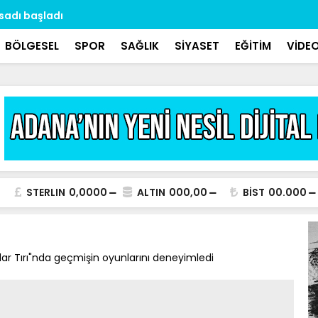
asadı başladı
Dr. Özbek: 
aralıklarla 
BÖLGESEL
SPOR
SAĞLIK
SİYASET
EĞİTİM
VİDE
STERLIN
0,0000
ALTIN
000,00
BİST
00.000
ar Tırı"nda geçmişin oyunlarını deneyimledi