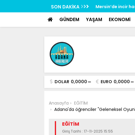
google-site-verification: google517657b2f8970707.html
rliliğine karşı mücadelenin startı verildi
SON DAKİKA
Mersin’de incir h
GÜNDEM
YAŞAM
EKONOMİ
DOLAR
0,0000
EURO
0,0000
Anasayfa
EĞİTİM
Adana'da öğrenciler "Geleneksel Oyunl
EĞİTİM
Giriş Tarihi : 17-11-2025 15:55