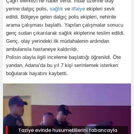
Çağrı Merkezi’ne haber verdi. İhbar üzerine olay
yerine dalgıç polis,
sağlık
ve
itfaiye
ekipleri sevk
edildi. Bölgeye gelen dalgıç polis ekipleri, nehirde
arama çalışması başlattı. Yapılan çalışmalar sonucu
genç sudan çıkarılarak sağlık ekiplerine teslim edildi.
Genç, olay yerindeki ilk müdahalenin ardından
ambulansla hastaneye kaldırıldı.
Polisin olayla ilgili inceleme başlattığı öğrenildi. Öte
yandan, Adana’da bu yıl 7 kişi serinlemek isterken
boğularak hayatını kaybetti.
Taziye evinde husumetlilerini tabancayla