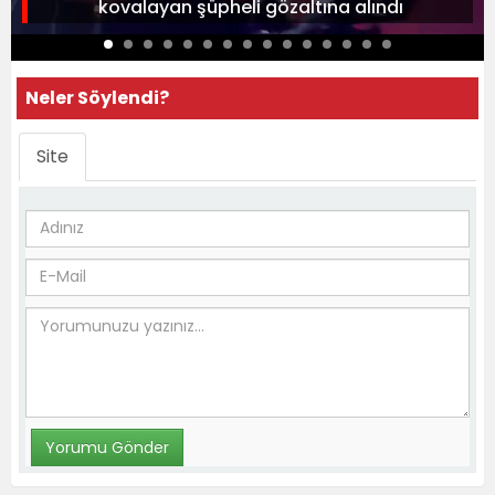
kovalayan şüpheli gözaltına alındı
Neler Söylendi?
Site