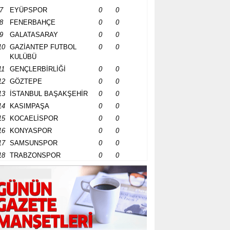
7
EYÜPSPOR
0
0
8
FENERBAHÇE
0
0
9
GALATASARAY
0
0
10
GAZİANTEP FUTBOL
0
0
KULÜBÜ
11
GENÇLERBİRLİĞİ
0
0
12
GÖZTEPE
0
0
13
İSTANBUL BAŞAKŞEHİR
0
0
14
KASIMPAŞA
0
0
15
KOCAELİSPOR
0
0
16
KONYASPOR
0
0
17
SAMSUNSPOR
0
0
18
TRABZONSPOR
0
0