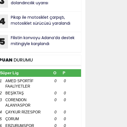
3
dolandırıcılık uyarısı
Pikap ile motosiklet çarpıştı,
4
motosiklet sürücüsü yaralandı
Filistin konvoyu Adana’da destek
5
mitingiyle karşılandı
PUAN
DURUMU
Süper Lig
O
P
1
AMED SPORTİF
0
0
FAALİYETLER
2
BEŞİKTAŞ
0
0
3
CORENDON
0
0
ALANYASPOR
4
ÇAYKUR RİZESPOR
0
0
5
ÇORUM
0
0
6
ERZURUMSPOR
0
0