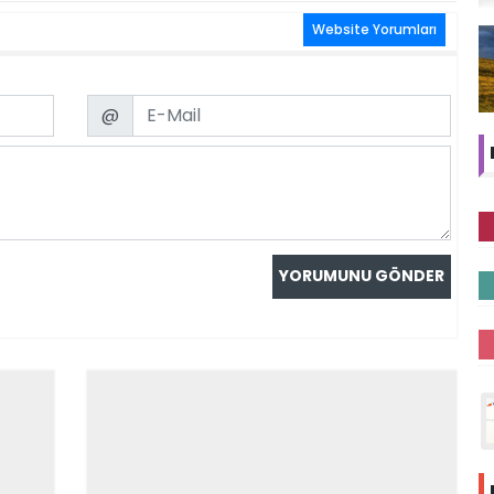
Website Yorumları
Email
@