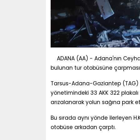
ADANA (AA) - Adana'nın Ceyhan 
bulunan tur otobüsüne çarpması so
Tarsus-Adana-Gaziantep (TAG) Oto
yönetimindeki 33 AKK 322 plakalı
arızalanarak yolun sağına park ett
Bu sırada aynı yönde ilerleyen H.
otobüse arkadan çarptı.