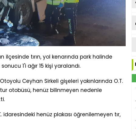
ilçesinde tırın, yol kenarında park halinde
nucu 1'i ağır 15 kişi yaralandı.
yolu Ceyhan Sirkeli gişeleri yakınlarında O.T.
 tur otobüsü, henüz bilinmeyen nedenle
i.
K. idaresindeki henüz plakası öğrenilemeyen tır,