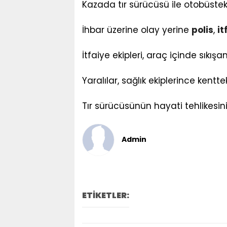
Kazada tır sürücüsü ile otobüstek
İhbar üzerine olay yerine
polis
,
it
İtfaiye ekipleri, araç içinde sıkı
Yaralılar, sağlık ekiplerince kenttek
Tır sürücüsünün hayati tehlikesin
Admin
ETİKETLER: