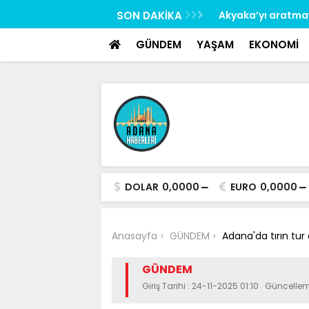
google-site-verification: google517657b2f8970707.html
uklarına susamalarını beklemeden düzenli
SON DAKİKA
Akyaka’yı aratma
GÜNDEM
YAŞAM
EKONOMİ
DOLAR
0,0000
EURO
0,0000
Anasayfa
GÜNDEM
Adana'da tırın tur
GÜNDEM
Giriş Tarihi : 24-11-2025 01:10 Güncellem