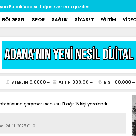
yan Bucak Vadisi doğaseverlerin gözdesi
Kavurucu s
BÖLGESEL
SPOR
SAĞLIK
SİYASET
EĞİTİM
VİDE
STERLIN
0,0000
ALTIN
000,00
BİST
00.000
 otobüsüne çarpması sonucu 1'i ağır 15 kişi yaralandı
e : 24-11-2025 01:10