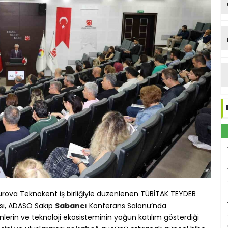
urova Teknokent iş birliğiyle düzenlenen TÜBİTAK TEYDEB
ısı, ADASO Sakıp
Sabancı
Konferans Salonu’nda
enlerin ve teknoloji ekosisteminin yoğun katılım gösterdiği