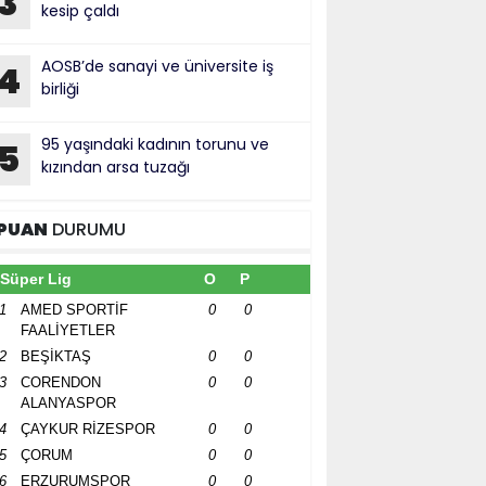
3
kesip çaldı
AOSB’de sanayi ve üniversite iş
4
birliği
95 yaşındaki kadının torunu ve
5
kızından arsa tuzağı
PUAN
DURUMU
Süper Lig
O
P
1
AMED SPORTİF
0
0
FAALİYETLER
2
BEŞİKTAŞ
0
0
3
CORENDON
0
0
ALANYASPOR
4
ÇAYKUR RİZESPOR
0
0
5
ÇORUM
0
0
6
ERZURUMSPOR
0
0