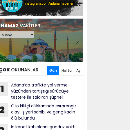
NAMAZ
VAKİTLERİ
ÇOK
OKUNANLAR
Gün
Hafta
Ay
Adana’da trafikte yol verme
1
yüzünden tartıştığı sürücüye
testere ile saldıran şüpheli
tuklandı
Oto kilitçi dükkanında esrarengiz
2
olay: İş yeri sahibi ve genç kadın
ölü bulundu
İnternet kablolarını gündüz vakti