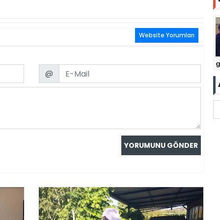
Website Yorumları
g
Email
@