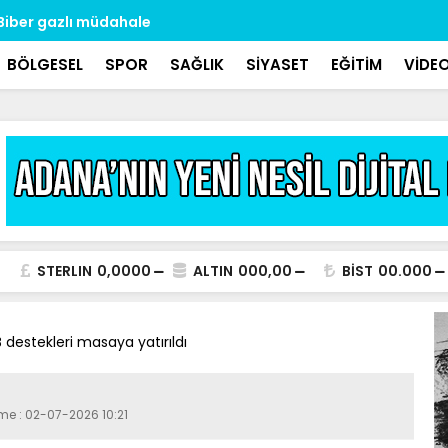
: Biber gazlı müdahale
Oto kilitçi
ölü bulund
BÖLGESEL
SPOR
SAĞLIK
SİYASET
EĞİTİM
VİDE
STERLIN
0,0000
ALTIN
000,00
BİST
00.000
destekleri masaya yatırıldı
eme : 02-07-2026 10:21