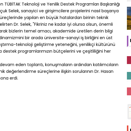
 TÜBİTAK Teknoloji ve Yenilik Destek Programları Başkanlığı
k Selek, sanayici ve girişimcilere projelerini nasıl başarıya
 süreçlerinde yapılan en büyük hatalardan birinin teknik
en Dr. Selek, "Fikriniz ne kadar iyi olursa olsun, önemli
larak bizlerin temel amacı, akademide üretilen derin bilgi
dinamizmini bir arada üniversite-sanayi iş birliğini en üst
ştırma-teknoloji geliştirme yeteneğini, yenilikçi kültürünü
destek programlarımızın bütçelerini ve çeşitliliğini her
ak devam eden toplantı, konuşmaların ardından katılımcıların
nik değerlendirme süreçlerine ilişkin sorularının Dr. Hasan
ona erdi.