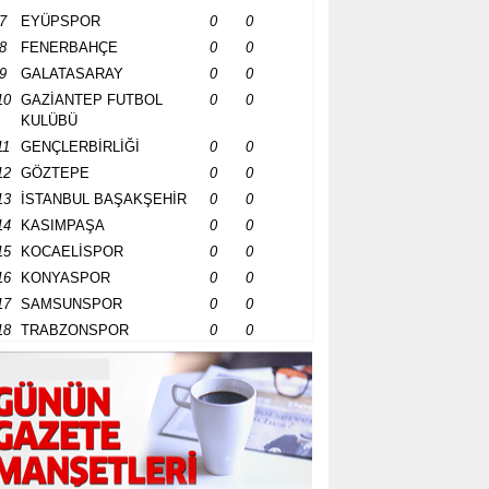
7
EYÜPSPOR
0
0
8
FENERBAHÇE
0
0
9
GALATASARAY
0
0
10
GAZİANTEP FUTBOL
0
0
KULÜBÜ
11
GENÇLERBİRLİĞİ
0
0
12
GÖZTEPE
0
0
13
İSTANBUL BAŞAKŞEHİR
0
0
14
KASIMPAŞA
0
0
15
KOCAELİSPOR
0
0
16
KONYASPOR
0
0
17
SAMSUNSPOR
0
0
18
TRABZONSPOR
0
0