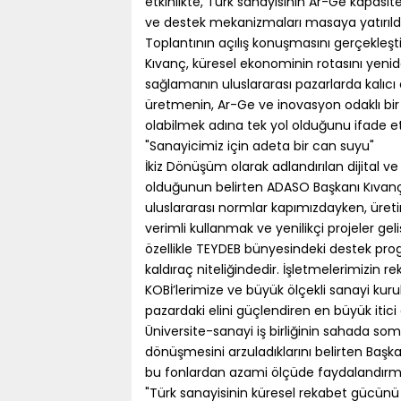
etkinlikte, Türk sanayisinin Ar-Ge kapasite
ve destek mekanizmaları masaya yatırıldı
Toplantının açılış konuşmasını gerçekleş
Kıvanç, küresel ekonominin rotasını yen
sağlamanın uluslararası pazarlarda kalıc
üretmenin, Ar-Ge ve inovasyon odaklı bi
olabilmek adına tek yol olduğunu ifade et
"Sanayicimiz için adeta bir can suyu"
İkiz Dönüşüm olarak adlandırılan dijital ve
olduğunun belirten ADASO Başkanı Kıvan
uluslararası normlar kapımızdayken, üretim
verimli kullanmak ve yenilikçi projeler g
özellikle TEYDEB bünyesindeki destek progr
kaldıraç niteliğindedir. İşletmelerimizin 
KOBİ’lerimize ve büyük ölçekli sanayi kuru
pazardaki elini güçlendiren en büyük itici
Üniversite-sanayi iş birliğinin sahada so
dönüşmesini arzuladıklarını belirten Başka
bu fonlardan azami ölçüde faydalandırm
"Türk sanayisinin küresel rekabet gücünü