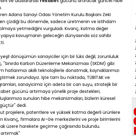
sini ve uluslararası
rekabet
gücünü artıracak güncel hibe
.
tiren Adana Sanayi Odası Yönetim Kurulu Başkanı Zeki
iden çizdiği bu dönemde, sadece üretmenin ve istihdam
ı olmaya yetmediğini vurguladı. Kıvanç, katma değer
r yapıya kavuşmanın geleceğin dünyasında söz sahibi
ti.
 yeşil dönüşümün sanayiciler için bir lüks değil, zorunluluk
ç, "Sınırda Karbon Düzenleme Mekanizması (SKDM) gibi
 hatlarımızı akıllı teknolojilerle donatmak, kaynaklarımızı
eliştirmek zorundayız. İşte tam bu noktada, TÜBİTAK ve
amları, sanayicimiz için adeta bir can suyu, stratejik bir
rekabet gücünü artırmaya yönelik proje destekleri,
luşlarımıza sunulan hibe mekanizmaları, bizlerin küresel
 güçtür" dedi.
mut projelere, patentlere ve yüksek katma değerli ürünlere
n Kıvanç, firmalara Ar-Ge merkezlerini ve proje birimlerini
ak üzere harekete geçirme çağrısında bulundu.
 artırmak"