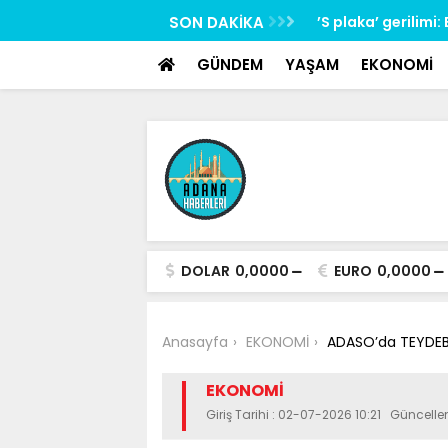
google-site-verification: google517657b2f8970707.html
lerini tabancayla kovalayan şüpheli
SON DAKİKA
’S plaka’ gerilimi
GÜNDEM
YAŞAM
EKONOMİ
DOLAR
0,0000
EURO
0,0000
Anasayfa
EKONOMİ
ADASO’da TEYDEB 
EKONOMİ
Giriş Tarihi : 02-07-2026 10:21 Güncell