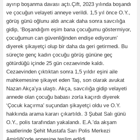
ayırıp boşanma davası açtı.Çift, 2023 yılında boşandı
ve çocuğun velayeti anneye verildi. 1,5 yıl önce O.Y.,
görüş günü oğlunu aldı ancak daha sonra savcılığa
gidip, ‘Boşandığım eşim bana çocuğumu göstermiyor,
çocuğumun can güvenliğinden endişe ediyorum’
diyerek şikayetçi olup bir daha da geri getirmedi. Bu
süreçte genç kadın çocuğu görüş gününe geç
götürdüğü içinde 25 gün cezaevinde kaldı.
Cezaevinden çıktıktan sonra 1,5 yıldır eşini aile
mahkemesine şikayet eden Taş, son olarak avukat
Nazan Akça’ya ulaştı. Akça, savcılığa gidip velayeti
annede olan çocuğu babası zorla kaçırdı diyerek
‘Çocuk kaçırma’ suçundan şikayetçi oldu ve O.Y.
hakkında arama kararı çıkartıldı. 3 Şubat Salı günü
O.Y., polis tarafından yakalandı. E.A.’da akşam
saatlerinde Şehit Mustafa Sarı Polis Merkezi
Amirliği’nde annesine teslim edildi.