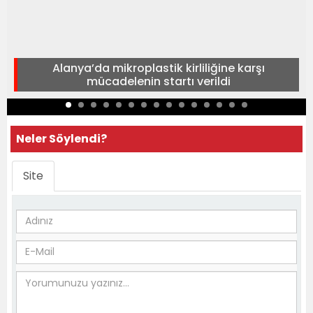
Alanya’da mikroplastik kirliliğine karşı
mücadelenin startı verildi
Neler Söylendi?
Site