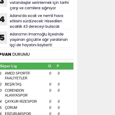
3
vatandaşlar serinlemek için tarihi
çarşı ve camilere sığınıyor
Adana’da sıcak ve nemli hava
4
etkisini sürdürecek: Hissedilen
sıcaklık 43 dereceyi bulacak
Adana’nın İmamoğlu ilçesinde
5
yaşanan göçükte ağır yaralanan
işçi de hayatını kaybetti
PUAN
DURUMU
Süper Lig
O
P
1
AMED SPORTİF
0
0
FAALİYETLER
2
BEŞİKTAŞ
0
0
3
CORENDON
0
0
ALANYASPOR
4
ÇAYKUR RİZESPOR
0
0
5
ÇORUM
0
0
6
ERZURUMSPOR
0
0