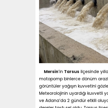
Mersin
’in
Tarsus
ilçesinde yıll
motopomp binlerce dönüm araziyi 
görüntüler yağışın kuvvetini gözl
Meteorolojinin uyardığı kuvvetli y
ve Adana’da 2 gündür etkili oluyor.
dereler taştı sel oldu. Tarsus ilçes