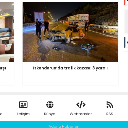
rşı
İskenderun’da trafik kazası: 3 yaralı
eo
İletişim
Künye
Webmaster
RSS
Adana Haberleri