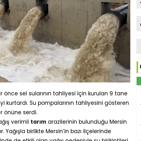
ar önce sel sularının tahliyesi için kurulan 9 tane
kurtardı. Su pompalarının tahliyesini gösteren
er önüne serdi.
ağış verimli
tarım
arazilerinin bulunduğu Mersin
 Yağışla birlikte Mersin’in bazı ilçelerinde
inde de etkili olan yağış nedeniyle su birikintileri