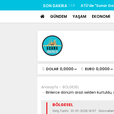
google-site-verification: google517657b2f8970707.html
k kazası: 2 yaralı
SON DAKİKA
ATÜ’de "Sunar Ga
kuruluyor
GÜNDEM
YAŞAM
EKONOMİ
DOLAR
0,0000
EURO
0,0000
Anasayfa
BÖLGESEL
Binlerce dönüm arazi selden kurtuldu,
BÖLGESEL
Giriş Tarihi : 31-01-2026 14:57 Güncell