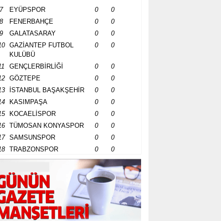
7
EYÜPSPOR
0
0
8
FENERBAHÇE
0
0
9
GALATASARAY
0
0
10
GAZİANTEP FUTBOL
0
0
KULÜBÜ
11
GENÇLERBİRLİĞİ
0
0
12
GÖZTEPE
0
0
13
İSTANBUL BAŞAKŞEHİR
0
0
14
KASIMPAŞA
0
0
15
KOCAELİSPOR
0
0
16
TÜMOSAN KONYASPOR
0
0
17
SAMSUNSPOR
0
0
18
TRABZONSPOR
0
0