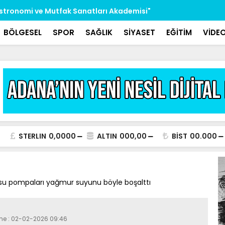
stronomi ve Mutfak Sanatları Akademisi"
Göçükte hay
verildi
BÖLGESEL
SPOR
SAĞLIK
SİYASET
EĞİTİM
VİDE
STERLIN
0,0000
ALTIN
000,00
BİST
00.000
 su pompaları yağmur suyunu böyle boşalttı
eme : 02-02-2026 09:46