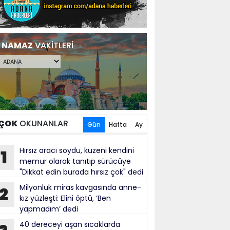
NAMAZ
VAKİTLERİ
ÇOK
OKUNANLAR
Gün
Hafta
Ay
Hırsız aracı soydu, kuzeni kendini
1
memur olarak tanıtıp sürücüye
"Dikkat edin burada hırsız çok" dedi
Milyonluk miras kavgasında anne-
2
kız yüzleşti: Elini öptü, ‘Ben
yapmadım’ dedi
40 dereceyi aşan sıcaklarda