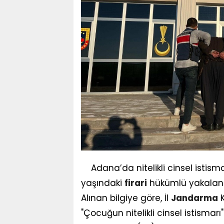
Adana’da nitelikli cinsel istis
yaşındaki
firari
hükümlü yakaland
Alınan bilgiye göre, İl
Jandarma
K
"Çocuğun nitelikli cinsel istismar