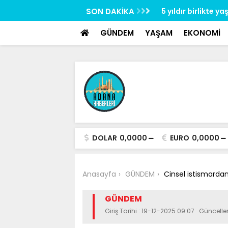
google-site-verification: google517657b2f8970707.html
ce: Adana’da işçilerin zorlu mesaisi
SON DAKİKA
5 yıldır birlikte 
GÜNDEM
YAŞAM
EKONOMİ
DOLAR
0,0000
EURO
0,0000
Anasayfa
GÜNDEM
Cinsel istismardan
GÜNDEM
Giriş Tarihi : 19-12-2025 09:07 Güncelle