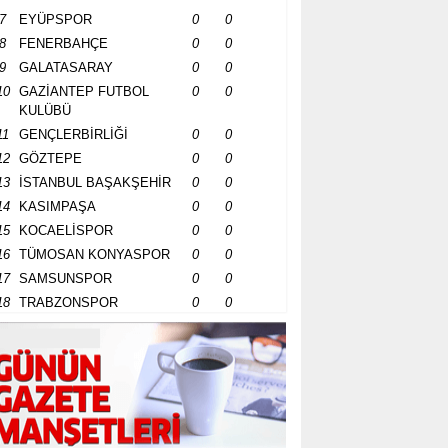
7
EYÜPSPOR
0
0
8
FENERBAHÇE
0
0
9
GALATASARAY
0
0
10
GAZİANTEP FUTBOL
0
0
KULÜBÜ
11
GENÇLERBİRLİĞİ
0
0
12
GÖZTEPE
0
0
13
İSTANBUL BAŞAKŞEHİR
0
0
14
KASIMPAŞA
0
0
15
KOCAELİSPOR
0
0
16
TÜMOSAN KONYASPOR
0
0
17
SAMSUNSPOR
0
0
18
TRABZONSPOR
0
0