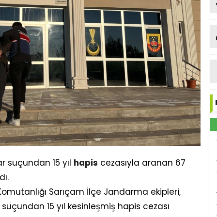
ce
şo
mar suçundan 15 yıl
hapis
cezasıyla aranan 67
ı.
omutanlığı Sarıçam İlçe Jandarma ekipleri,
ı" suçundan 15 yıl kesinleşmiş hapis cezası