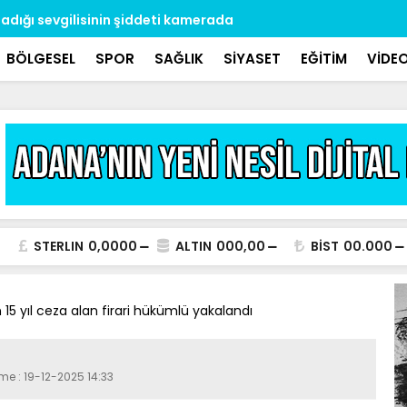
yaşadığı sevgilisinin şiddeti kamerada
52 yıldır e
direniyor
BÖLGESEL
SPOR
SAĞLIK
SİYASET
EĞİTİM
VİDE
STERLIN
0,0000
ALTIN
000,00
BİST
00.000
 15 yıl ceza alan firari hükümlü yakalandı
me : 19-12-2025 14:33