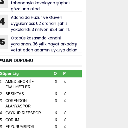
3
tabancayla kovalayan şüpheli
gözaltına alındı
Adana’da Huzur ve Güven
4
uygulaması: 62 aranan şahıs
yakalandı, 3 milyon 924 bin TL
za kesildi
Otobüs kazasında kendisi
5
yaralanan, 36 yıllık hayat arkadaşı
vefat eden adamın uykuya dalan
förü defalarca uyardığı ortaya çıktı
PUAN
DURUMU
Süper Lig
O
P
1
AMED SPORTİF
0
0
FAALİYETLER
2
BEŞİKTAŞ
0
0
3
CORENDON
0
0
ALANYASPOR
4
ÇAYKUR RİZESPOR
0
0
5
ÇORUM
0
0
6
ERZURUMSPOR
0
0