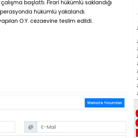
çalışma başlattı. Firari hükümlü saklandığı
 operasyonda hükümlü yakalandı.
pılan O.Y. cezaevine teslim edildi.
Website Yorumları
Email
@