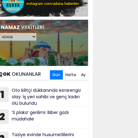
NAMAZ
VAKİTLERİ
ÇOK
OKUNANLAR
Gün
Hafta
Ay
Oto kilitçi dükkanında esrarengiz
1
olay: İş yeri sahibi ve genç kadın
ölü bulundu
’S plaka’ gerilimi: Biber gazlı
2
müdahale
Taziye evinde husumetlilerini