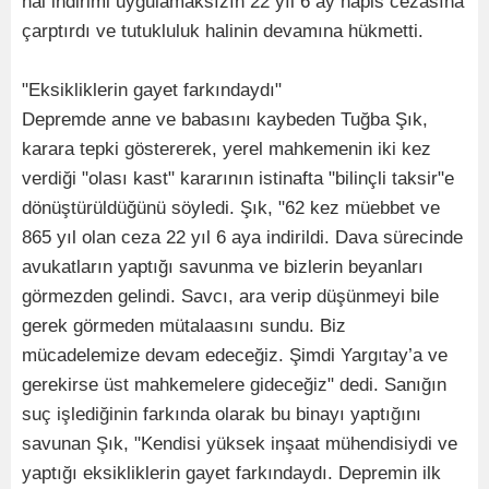
hal indirimi uygulamaksızın 22 yıl 6 ay hapis cezasına
çarptırdı ve tutukluluk halinin devamına hükmetti.
"Eksikliklerin gayet farkındaydı"
Depremde anne ve babasını kaybeden Tuğba Şık,
karara tepki göstererek, yerel mahkemenin iki kez
verdiği "olası kast" kararının istinafta "bilinçli taksir"e
dönüştürüldüğünü söyledi. Şık, "62 kez müebbet ve
865 yıl olan ceza 22 yıl 6 aya indirildi. Dava sürecinde
avukatların yaptığı savunma ve bizlerin beyanları
görmezden gelindi. Savcı, ara verip düşünmeyi bile
gerek görmeden mütalaasını sundu. Biz
mücadelemize devam edeceğiz. Şimdi Yargıtay’a ve
gerekirse üst mahkemelere gideceğiz" dedi. Sanığın
suç işlediğinin farkında olarak bu binayı yaptığını
savunan Şık, "Kendisi yüksek inşaat mühendisiydi ve
yaptığı eksikliklerin gayet farkındaydı. Depremin ilk