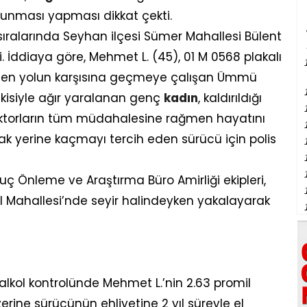
vunması yapması dikkat çekti.
ıralarında Seyhan ilçesi Sümer Mahallesi Bülent
 İddiaya göre, Mehmet L. (45), 01 M 0568 plakalı
den yolun karşısına geçmeye çalışan Ümmü
tkisiyle ağır yaralanan genç
kadın
, kaldırıldığı
ktorların tüm müdahalesine rağmen hayatını
k yerine kaçmayı tercih eden sürücü için polis
ç Önleme ve Araştırma Büro Amirliği ekipleri,
l Mahallesi’nde seyir halindeyken yakalayarak
 alkol kontrolünde Mehmet L.’nin 2.63 promil
zerine sürücünün ehliyetine 2 yıl süreyle el