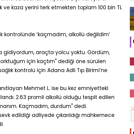
k ve kaza yerini terk etmekten toplam 100 bin TL
ık kontrolünde ’kaçmadım, alkollü değildim’
aya gidiyordum, araçta yolcu yoktu. Gördüm,
rktuğum için kaçtım" dediği öne sürülen
ağlık kontrolü için Adana Adli Tıp Birimi’ne
anıtlayan Mehmet L. ise bu kez emniyetteki
andı. 2.63 promil alkollü olduğu tespit edilen
pişmanım. Kaçmadım, durdum" dedi.
 sevk edildiği adliyede çıkarıldığı mahkemece
i.