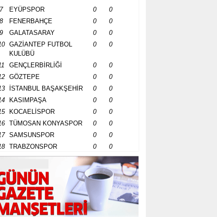
7
EYÜPSPOR
0
0
8
FENERBAHÇE
0
0
9
GALATASARAY
0
0
10
GAZİANTEP FUTBOL
0
0
KULÜBÜ
11
GENÇLERBİRLİĞİ
0
0
12
GÖZTEPE
0
0
13
İSTANBUL BAŞAKŞEHİR
0
0
14
KASIMPAŞA
0
0
15
KOCAELİSPOR
0
0
16
TÜMOSAN KONYASPOR
0
0
17
SAMSUNSPOR
0
0
18
TRABZONSPOR
0
0