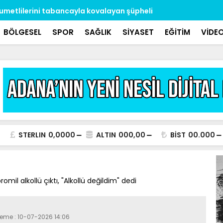
umetlilerini tabancayla kovalayan şüpheli
’S plaka’ g
BÖLGESEL
SPOR
SAĞLIK
SİYASET
EĞİTİM
VİDE
STERLIN
0,0000
ALTIN
000,00
BİST
00.000
mil alkollü çıktı, "Alkollü değildim" dedi
leme : 10-07-2026 14:06