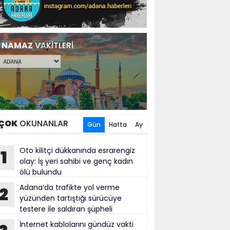
NAMAZ
VAKİTLERİ
ÇOK
OKUNANLAR
Gün
Hafta
Ay
Oto kilitçi dükkanında esrarengiz
1
olay: İş yeri sahibi ve genç kadın
ölü bulundu
Adana’da trafikte yol verme
2
yüzünden tartıştığı sürücüye
testere ile saldıran şüpheli
tuklandı
İnternet kablolarını gündüz vakti