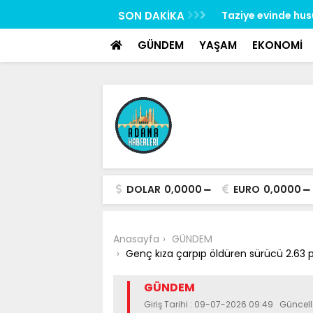
google-site-verification: google517657b2f8970707.html
 uygulaması: 62 aranan şahıs yakalandı, 3
SON DAKİKA
Taziye evinde hus
esildi
gözaltına alındı
GÜNDEM
YAŞAM
EKONOMİ
DOLAR
0,0000
EURO
0,0000
Anasayfa
GÜNDEM
Genç kıza çarpıp öldüren sürücü 2.63 pro
GÜNDEM
Giriş Tarihi : 09-07-2026 09:49 Güncel