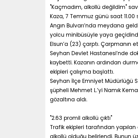
"Kaçmadım, alkollü değildim" sa
Kaza, 7 Temmuz günü saat 11.00 s
Angın Bulvarı’nda meydana geldi.
yolcu minibüsüyle yaya geçidin
Elsun’a (23) çarptı. Çarpmanın e
Seyhan Devlet Hastanesi’nde do
kaybetti. Kazanın ardından durma
ekipleri çalışma başlattı.
Seyhan İlçe Emniyet Müdürlüğü Su
şüpheli Mehmet L.’yi Namık Kema
gözaltına aldı.
"2.63 promil alkollü çıktı"
Trafik ekipleri tarafından yapılan
alkollü olduğu belirlendi. Bunun ü