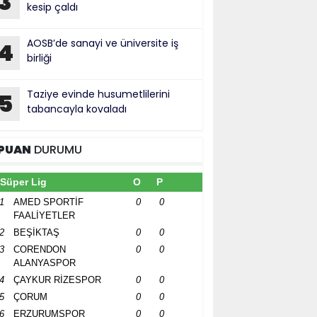
3
kesip çaldı
AOSB’de sanayi ve üniversite iş
4
birliği
Taziye evinde husumetlilerini
5
tabancayla kovaladı
PUAN
DURUMU
Süper Lig
O
P
1
AMED SPORTİF
0
0
FAALİYETLER
2
BEŞİKTAŞ
0
0
3
CORENDON
0
0
ALANYASPOR
4
ÇAYKUR RİZESPOR
0
0
5
ÇORUM
0
0
6
ERZURUMSPOR
0
0