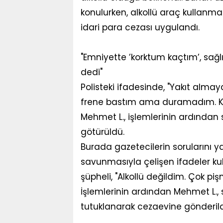
konulurken, alkollü araç kullanma
idari para cezası uygulandı.
"Emniyette ’korktum kaçtım’, sağl
dedi"
Polisteki ifadesinde, "Yakıt alm
frene bastım ama duramadım. Ko
Mehmet L., işlemlerinin ardından s
götürüldü.
Burada gazetecilerin sorularını y
savunmasıyla çelişen ifadeler kull
şüpheli, "Alkollü değildim. Çok 
İşlemlerinin ardından Mehmet L.,
tutuklanarak cezaevine gönderild