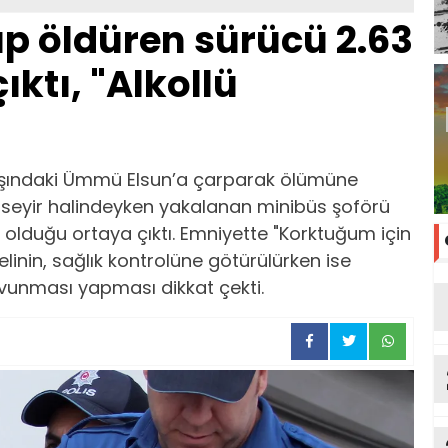
ıp öldüren sürücü 2.63
ıktı, "Alkollü
şındaki Ümmü Elsun’a çarparak ölümüne
seyir halindeyken yakalanan minibüs şoförü
ü olduğu ortaya çıktı. Emniyette "Korktuğum için
linin, sağlık kontrolüne götürülürken ise
vunması yapması dikkat çekti.
tu