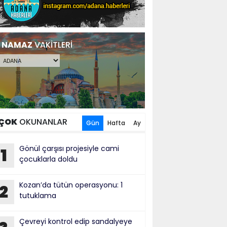
NAMAZ
VAKİTLERİ
ÇOK
OKUNANLAR
Gün
Hafta
Ay
Gönül çarşısı projesiyle cami
1
çocuklarla doldu
Kozan’da tütün operasyonu: 1
2
tutuklama
Çevreyi kontrol edip sandalyeye