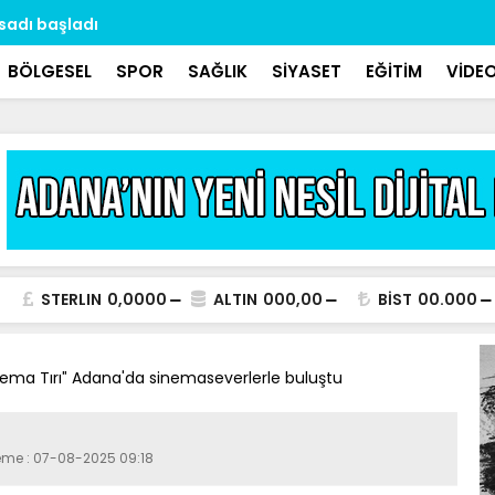
asadı başladı
Dr. Özbek: 
aralıklarla 
BÖLGESEL
SPOR
SAĞLIK
SİYASET
EĞİTİM
VİDE
STERLIN
0,0000
ALTIN
000,00
BİST
00.000
ema Tırı″ Adana'da sinemaseverlerle buluştu
leme : 07-08-2025 09:18