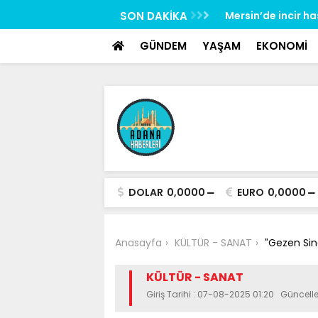
google-site-verification: google517657b2f8970707.html
rliliğine karşı mücadelenin startı verildi
SON DAKİKA
Mersin’de incir h
GÜNDEM
YAŞAM
EKONOMİ
DOLAR
0,0000
EURO
0,0000
Anasayfa
KÜLTÜR - SANAT
″Gezen Sin
KÜLTÜR - SANAT
Giriş Tarihi : 07-08-2025 01:20 Güncel