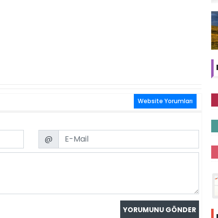
Website Yorumları
Email
@