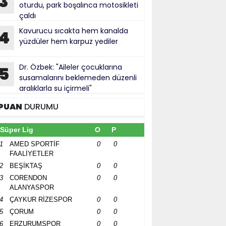
3
oturdu, park boşalınca motosikleti
çaldı
Kavurucu sıcakta hem kanalda
4
yüzdüler hem karpuz yediler
Dr. Özbek: "Aileler çocuklarına
5
susamalarını beklemeden düzenli
aralıklarla su içirmeli"
PUAN
DURUMU
Süper Lig
O
P
1
AMED SPORTİF
0
0
FAALİYETLER
2
BEŞİKTAŞ
0
0
3
CORENDON
0
0
ALANYASPOR
4
ÇAYKUR RİZESPOR
0
0
5
ÇORUM
0
0
6
ERZURUMSPOR
0
0