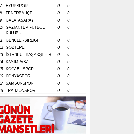
7
EYÜPSPOR
0
0
8
FENERBAHÇE
0
0
9
GALATASARAY
0
0
10
GAZİANTEP FUTBOL
0
0
KULÜBÜ
11
GENÇLERBİRLİĞİ
0
0
12
GÖZTEPE
0
0
13
İSTANBUL BAŞAKŞEHİR
0
0
14
KASIMPAŞA
0
0
15
KOCAELİSPOR
0
0
16
KONYASPOR
0
0
17
SAMSUNSPOR
0
0
18
TRABZONSPOR
0
0