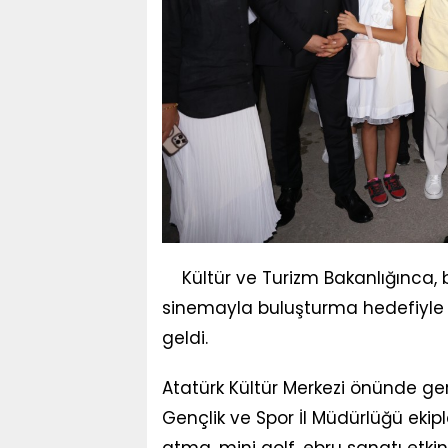
Kültür ve Turizm Bakanlığınca,
sinemayla buluşturma hedefiyle h
geldi.
Atatürk Kültür Merkezi önünde ger
Gençlik ve Spor İl Müdürlüğü ekip
atma, mini golf, ebru sanatı etkinl