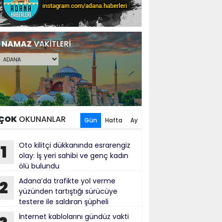
NAMAZ
VAKİTLERİ
ÇOK
OKUNANLAR
Gün
Hafta
Ay
Oto kilitçi dükkanında esrarengiz
1
olay: İş yeri sahibi ve genç kadın
ölü bulundu
Adana’da trafikte yol verme
2
yüzünden tartıştığı sürücüye
testere ile saldıran şüpheli
tuklandı
İnternet kablolarını gündüz vakti