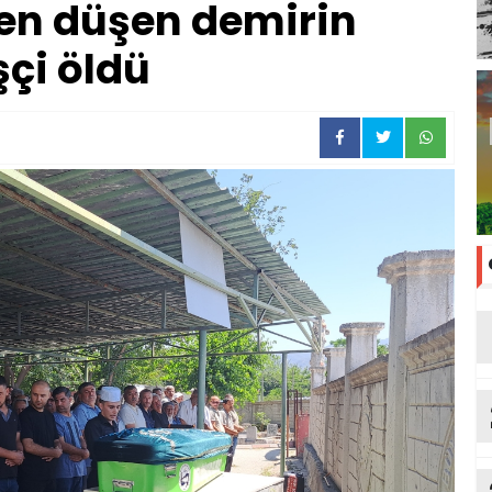
en düşen demirin
şçi öldü
tu