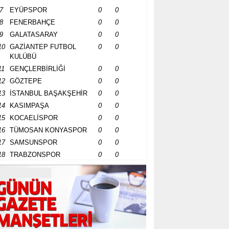
7
EYÜPSPOR
0
0
8
FENERBAHÇE
0
0
9
GALATASARAY
0
0
10
GAZİANTEP FUTBOL
0
0
KULÜBÜ
11
GENÇLERBİRLİĞİ
0
0
12
GÖZTEPE
0
0
13
İSTANBUL BAŞAKŞEHİR
0
0
14
KASIMPAŞA
0
0
15
KOCAELİSPOR
0
0
16
TÜMOSAN KONYASPOR
0
0
17
SAMSUNSPOR
0
0
18
TRABZONSPOR
0
0