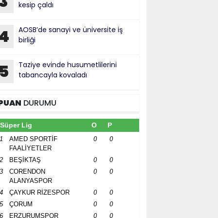
3
kesip çaldı
AOSB’de sanayi ve üniversite iş
4
birliği
Taziye evinde husumetlilerini
5
tabancayla kovaladı
PUAN
DURUMU
Süper Lig
O
P
1
AMED SPORTİF
0
0
FAALİYETLER
2
BEŞİKTAŞ
0
0
3
CORENDON
0
0
ALANYASPOR
4
ÇAYKUR RİZESPOR
0
0
5
ÇORUM
0
0
6
ERZURUMSPOR
0
0