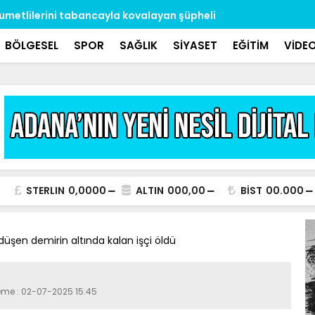
umetlilerini tabancayla kovalayan şüpheli
’S plaka’ g
BÖLGESEL
SPOR
SAĞLIK
SİYASET
EĞİTİM
VİDE
STERLIN
0,0000
ALTIN
000,00
BİST
00.000
üşen demirin altında kalan işçi öldü
leme : 02-07-2025 15:45