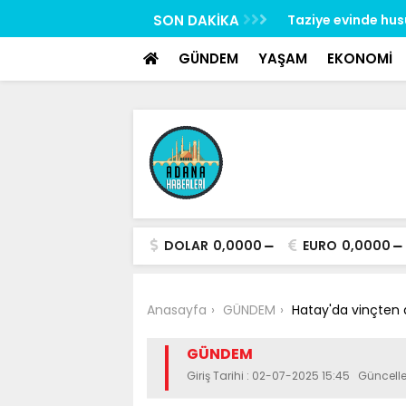
google-site-verification: google517657b2f8970707.html
 uygulaması: 62 aranan şahıs yakalandı, 3
SON DAKİKA
Taziye evinde hus
esildi
gözaltına alındı
GÜNDEM
YAŞAM
EKONOMİ
DOLAR
0,0000
EURO
0,0000
Anasayfa
GÜNDEM
Hatay'da vinçten d
GÜNDEM
Giriş Tarihi : 02-07-2025 15:45 Güncel