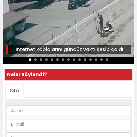
İnternet kablolarını gündüz vakti kesip çaldı
Neler Söylendi?
Site