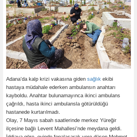
Adana’da kalp krizi vakasına giden
sağlık
ekibi
hastaya müdahale ederken ambulansın anahtarı
kayboldu. Anahtar bulunamayınca ikinci ambulans
çağrıldı, hasta ikinci ambulansla götürüldüğü
hastanede kurtarılmadı.
Olay, 7 Mayıs sabah saatlerinde merkez Yüreğir
ilçesine bağlı Levent Mahallesi’nde meydana geldi.
İddiaya göre, evinde fenalaşarak yere düşen Mehmet