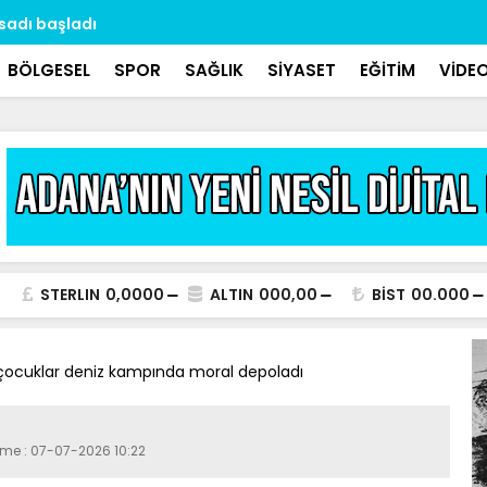
asadı başladı
Dr. Özbek: 
aralıklarla 
BÖLGESEL
SPOR
SAĞLIK
SİYASET
EĞİTİM
VİDE
STERLIN
0,0000
ALTIN
000,00
BİST
00.000
çocuklar deniz kampında moral depoladı
eme : 07-07-2026 10:22