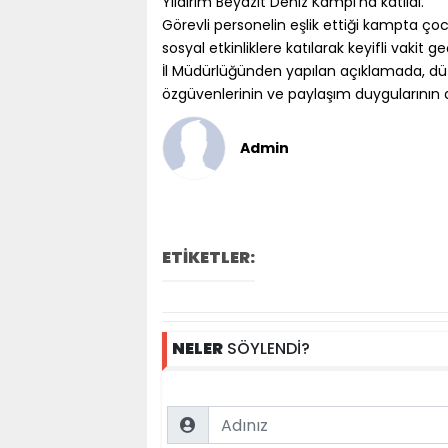
Yıldırım Beyazıt Deniz Kampı’na katıldı.
Görevli personelin eşlik ettiği kampta çocuk
sosyal etkinliklere katılarak keyifli vakit geç
İl Müdürlüğünden yapılan açıklamada, düze
özgüvenlerinin ve paylaşım duygularının d
Admin
ETİKETLER:
NELER
SÖYLENDİ?
Name