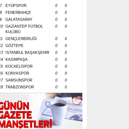
7
EYÜPSPOR
0
0
8
FENERBAHÇE
0
0
9
GALATASARAY
0
0
10
GAZİANTEP FUTBOL
0
0
KULÜBÜ
11
GENÇLERBİRLİĞİ
0
0
12
GÖZTEPE
0
0
13
İSTANBUL BAŞAKŞEHİR
0
0
14
KASIMPAŞA
0
0
15
KOCAELİSPOR
0
0
16
KONYASPOR
0
0
17
SAMSUNSPOR
0
0
18
TRABZONSPOR
0
0