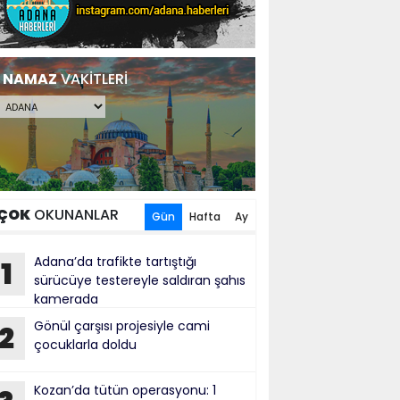
NAMAZ
VAKİTLERİ
ÇOK
OKUNANLAR
Gün
Hafta
Ay
Adana’da trafikte tartıştığı
1
sürücüye testereyle saldıran şahıs
kamerada
Gönül çarşısı projesiyle cami
2
çocuklarla doldu
Kozan’da tütün operasyonu: 1