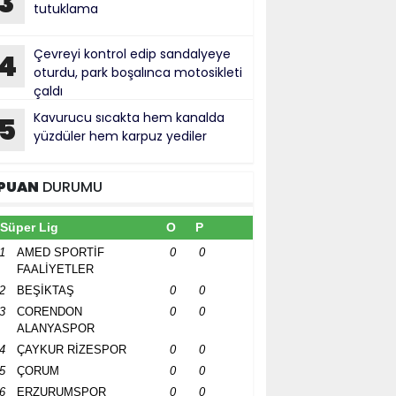
3
tutuklama
Çevreyi kontrol edip sandalyeye
4
oturdu, park boşalınca motosikleti
çaldı
Kavurucu sıcakta hem kanalda
5
yüzdüler hem karpuz yediler
PUAN
DURUMU
Süper Lig
O
P
1
AMED SPORTİF
0
0
FAALİYETLER
2
BEŞİKTAŞ
0
0
3
CORENDON
0
0
ALANYASPOR
4
ÇAYKUR RİZESPOR
0
0
5
ÇORUM
0
0
6
ERZURUMSPOR
0
0