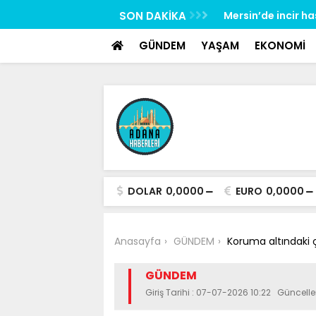
google-site-verification: google517657b2f8970707.html
rliliğine karşı mücadelenin startı verildi
SON DAKİKA
Mersin’de incir h
GÜNDEM
YAŞAM
EKONOMİ
DOLAR
0,0000
EURO
0,0000
Anasayfa
GÜNDEM
Koruma altındaki 
GÜNDEM
Giriş Tarihi : 07-07-2026 10:22 Güncell