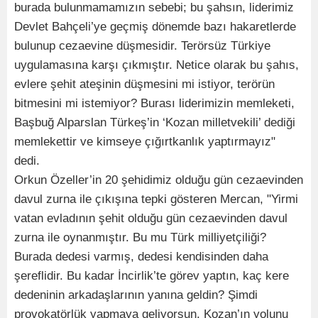
burada bulunmamamızın sebebi; bu şahsın, liderimiz
Devlet Bahçeli’ye geçmiş dönemde bazı hakaretlerde
bulunup cezaevine düşmesidir. Terörsüz Türkiye
uygulamasına karşı çıkmıştır. Netice olarak bu şahıs,
evlere şehit ateşinin düşmesini mi istiyor, terörün
bitmesini mi istemiyor? Burası liderimizin memleketi,
Başbuğ Alparslan Türkeş’in ‘Kozan milletvekili’ dediği
memlekettir ve kimseye çığırtkanlık yaptırmayız"
dedi.
Orkun Özeller’in 20 şehidimiz olduğu gün cezaevinden
davul zurna ile çıkışına tepki gösteren Mercan, "Yirmi
vatan evladının şehit olduğu gün cezaevinden davul
zurna ile oynanmıştır. Bu mu Türk milliyetçiliği?
Burada dedesi varmış, dedesi kendisinden daha
şereflidir. Bu kadar İncirlik’te görev yaptın, kaç kere
dedeninin arkadaşlarının yanına geldin? Şimdi
provokatörlük yapmaya geliyorsun. Kozan’ın yolunu