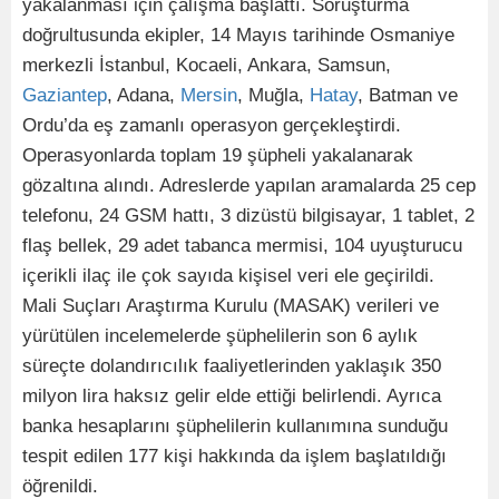
yakalanması için çalışma başlattı. Soruşturma
doğrultusunda ekipler, 14 Mayıs tarihinde Osmaniye
merkezli İstanbul, Kocaeli, Ankara, Samsun,
Gaziantep
, Adana,
Mersin
, Muğla,
Hatay
, Batman ve
Ordu’da eş zamanlı operasyon gerçekleştirdi.
Operasyonlarda toplam 19 şüpheli yakalanarak
gözaltına alındı. Adreslerde yapılan aramalarda 25 cep
telefonu, 24 GSM hattı, 3 dizüstü bilgisayar, 1 tablet, 2
flaş bellek, 29 adet tabanca mermisi, 104 uyuşturucu
içerikli ilaç ile çok sayıda kişisel veri ele geçirildi.
Mali Suçları Araştırma Kurulu (MASAK) verileri ve
yürütülen incelemelerde şüphelilerin son 6 aylık
süreçte dolandırıcılık faaliyetlerinden yaklaşık 350
milyon lira haksız gelir elde ettiği belirlendi. Ayrıca
banka hesaplarını şüphelilerin kullanımına sunduğu
tespit edilen 177 kişi hakkında da işlem başlatıldığı
öğrenildi.