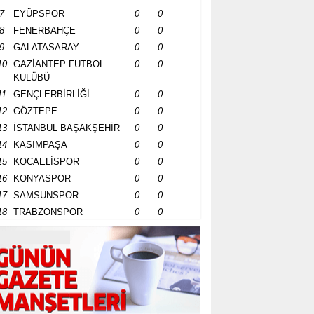
7
EYÜPSPOR
0
0
8
FENERBAHÇE
0
0
9
GALATASARAY
0
0
10
GAZİANTEP FUTBOL
0
0
KULÜBÜ
11
GENÇLERBİRLİĞİ
0
0
12
GÖZTEPE
0
0
13
İSTANBUL BAŞAKŞEHİR
0
0
14
KASIMPAŞA
0
0
15
KOCAELİSPOR
0
0
16
KONYASPOR
0
0
17
SAMSUNSPOR
0
0
18
TRABZONSPOR
0
0