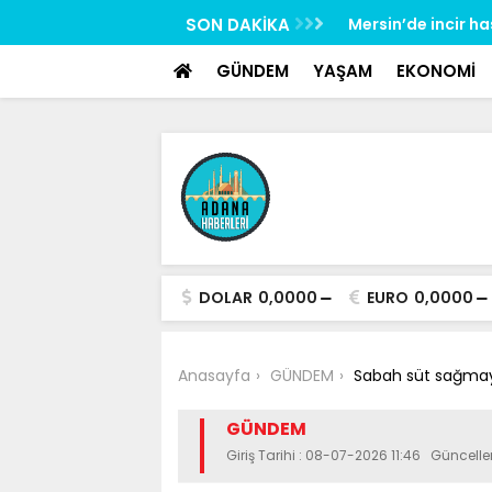
google-site-verification: google517657b2f8970707.html
rliliğine karşı mücadelenin startı verildi
SON DAKİKA
Mersin’de incir h
GÜNDEM
YAŞAM
EKONOMİ
DOLAR
0,0000
EURO
0,0000
Anasayfa
GÜNDEM
Sabah süt sağmaya
GÜNDEM
Giriş Tarihi : 08-07-2026 11:46 Güncell