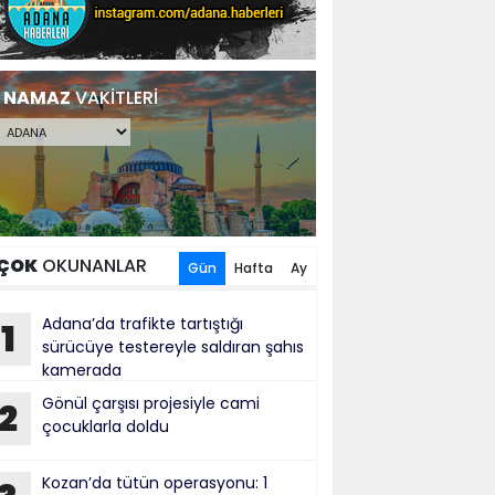
NAMAZ
VAKİTLERİ
ÇOK
OKUNANLAR
Gün
Hafta
Ay
Adana’da trafikte tartıştığı
1
sürücüye testereyle saldıran şahıs
kamerada
Gönül çarşısı projesiyle cami
2
çocuklarla doldu
Kozan’da tütün operasyonu: 1