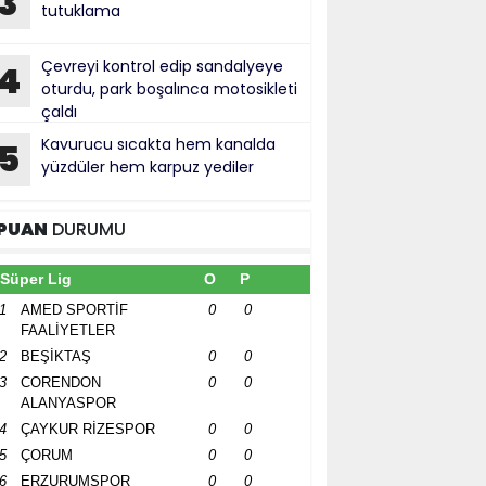
3
tutuklama
Çevreyi kontrol edip sandalyeye
4
oturdu, park boşalınca motosikleti
çaldı
Kavurucu sıcakta hem kanalda
5
yüzdüler hem karpuz yediler
PUAN
DURUMU
Süper Lig
O
P
1
AMED SPORTİF
0
0
FAALİYETLER
2
BEŞİKTAŞ
0
0
3
CORENDON
0
0
ALANYASPOR
4
ÇAYKUR RİZESPOR
0
0
5
ÇORUM
0
0
6
ERZURUMSPOR
0
0