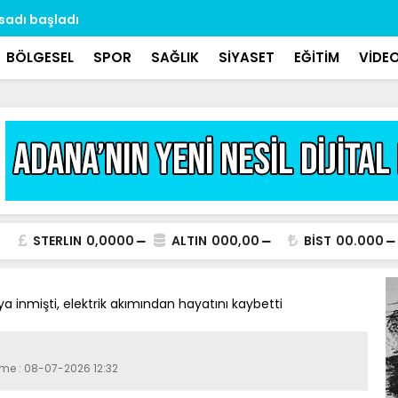
asadı başladı
Dr. Özbek: 
aralıklarla 
BÖLGESEL
SPOR
SAĞLIK
SİYASET
EĞİTİM
VİDE
STERLIN
0,0000
ALTIN
000,00
BİST
00.000
 inmişti, elektrik akımından hayatını kaybetti
eme : 08-07-2026 12:32