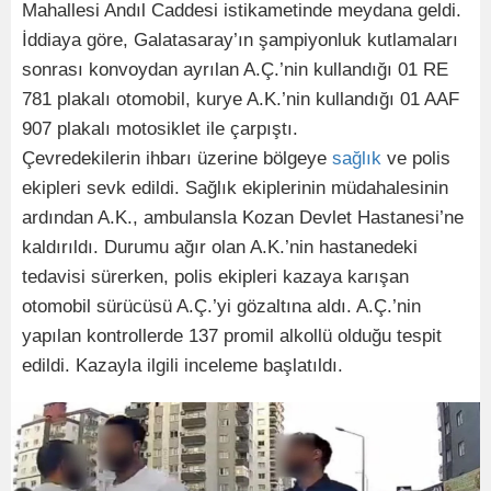
Mahallesi Andıl Caddesi istikametinde meydana geldi.
İddiaya göre, Galatasaray’ın şampiyonluk kutlamaları
sonrası konvoydan ayrılan A.Ç.’nin kullandığı 01 RE
781 plakalı otomobil, kurye A.K.’nin kullandığı 01 AAF
907 plakalı motosiklet ile çarpıştı.
Çevredekilerin ihbarı üzerine bölgeye
sağlık
ve polis
ekipleri sevk edildi. Sağlık ekiplerinin müdahalesinin
ardından A.K., ambulansla Kozan Devlet Hastanesi’ne
kaldırıldı. Durumu ağır olan A.K.’nin hastanedeki
tedavisi sürerken, polis ekipleri kazaya karışan
otomobil sürücüsü A.Ç.’yi gözaltına aldı. A.Ç.’nin
yapılan kontrollerde 137 promil alkollü olduğu tespit
edildi. Kazayla ilgili inceleme başlatıldı.