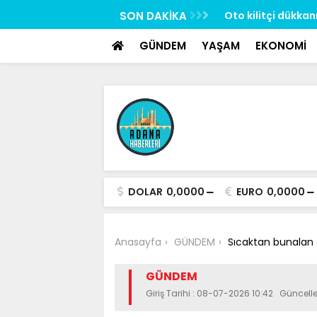
google-site-verification: google517657b2f8970707.html
kkanında esrarengiz olay: İş yeri sahibi ve
SON DAKİKA
Oto kilitçi dükkan
ölü bulundu
GÜNDEM
YAŞAM
EKONOMİ
DOLAR
0,0000
EURO
0,0000
Anasayfa
GÜNDEM
Sıcaktan bunalan ç
GÜNDEM
Giriş Tarihi : 08-07-2026 10:42 Güncel