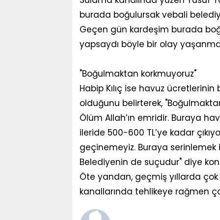
burada boğulursak vebali belediy
Geçen gün kardeşim burada boğu
yapsaydı böyle bir olay yaşanmaz
"Boğulmaktan korkmuyoruz"
Habip Kılıç ise havuz ücretlerini
olduğunu belirterek, "Boğulmakta
Ölüm Allah’ın emridir. Buraya ha
ileride 500-600 TL’ye kadar çıkıyo
geçinemeyiz. Buraya serinlemek iç
Belediyenin de suçudur" diye kon
Öte yandan, geçmiş yıllarda çok 
kanallarında tehlikeye rağmen ç