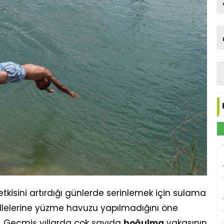
tu
tkisini artırdığı günlerde serinlemek için sulama
llelerine yüzme havuzu yapılmadığını öne
i. Geçmiş yıllarda çok sayıda
boğulma
vakasının