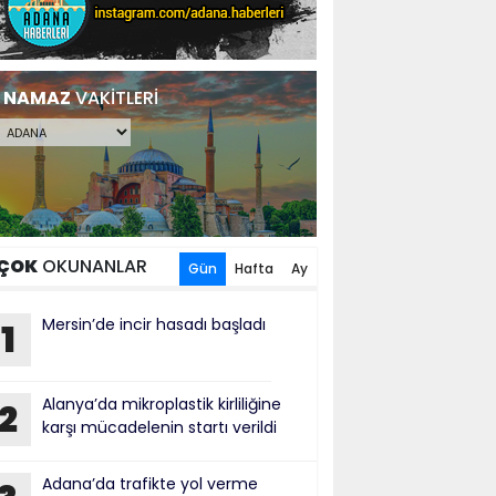
NAMAZ
VAKİTLERİ
ÇOK
OKUNANLAR
Gün
Hafta
Ay
Mersin’de incir hasadı başladı
1
Alanya’da mikroplastik kirliliğine
2
karşı mücadelenin startı verildi
Adana’da trafikte yol verme