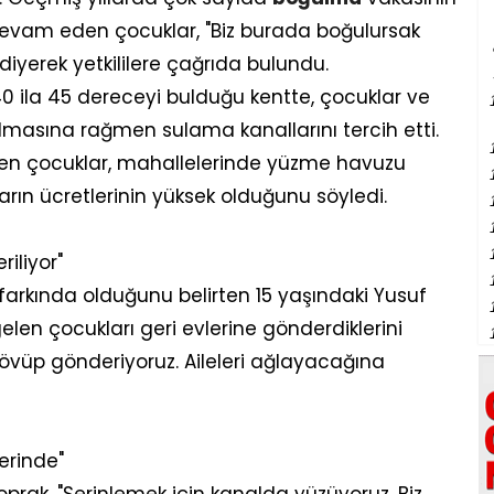
evam eden çocuklar, "Biz burada boğulursak
diyerek yetkililere çağrıda bulundu.
0 ila 45 dereceyi bulduğu kentte, çocuklar ve
 olmasına rağmen sulama kanallarını tercih etti.
iren çocuklar, mahallelerinde yüzme havuzu
ın ücretlerinin yüksek olduğunu söyledi.
iliyor"
farkında olduğunu belirten 15 yaşındaki Yusuf
len çocukları geri evlerine gönderdiklerini
 dövüp gönderiyoruz. Aileleri ağlayacağına
erinde"
rak, "Serinlemek için kanalda yüzüyoruz. Biz