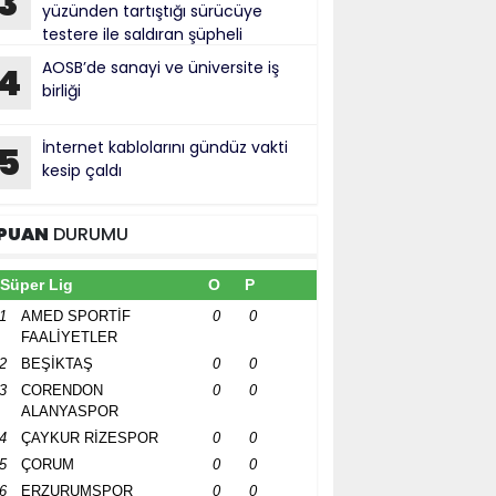
3
yüzünden tartıştığı sürücüye
testere ile saldıran şüpheli
tuklandı
AOSB’de sanayi ve üniversite iş
4
birliği
İnternet kablolarını gündüz vakti
5
kesip çaldı
PUAN
DURUMU
Süper Lig
O
P
1
AMED SPORTİF
0
0
FAALİYETLER
2
BEŞİKTAŞ
0
0
3
CORENDON
0
0
ALANYASPOR
4
ÇAYKUR RİZESPOR
0
0
5
ÇORUM
0
0
6
ERZURUMSPOR
0
0