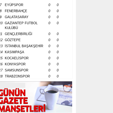
7
EYÜPSPOR
0
0
8
FENERBAHÇE
0
0
9
GALATASARAY
0
0
10
GAZİANTEP FUTBOL
0
0
KULÜBÜ
11
GENÇLERBİRLİĞİ
0
0
12
GÖZTEPE
0
0
13
İSTANBUL BAŞAKŞEHİR
0
0
14
KASIMPAŞA
0
0
15
KOCAELİSPOR
0
0
16
KONYASPOR
0
0
17
SAMSUNSPOR
0
0
18
TRABZONSPOR
0
0