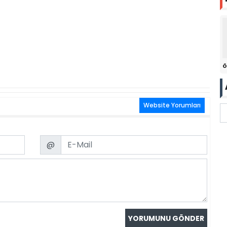
ö
Website Yorumları
Email
@