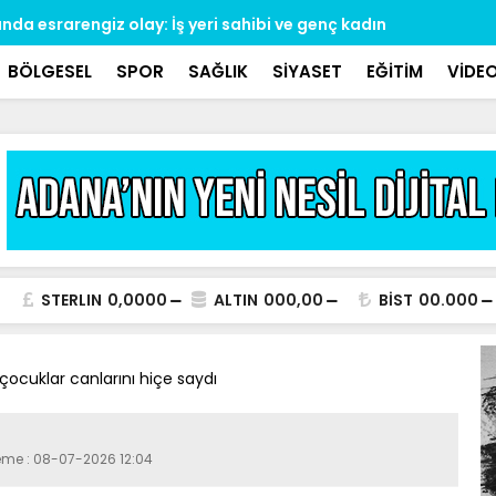
ında esrarengiz olay: İş yeri sahibi ve genç kadın
Sigara impl
BÖLGESEL
SPOR
SAĞLIK
SİYASET
EĞİTİM
VİDE
STERLIN
0,0000
ALTIN
000,00
BİST
00.000
ocuklar canlarını hiçe saydı
leme : 08-07-2026 12:04