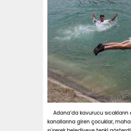
Adana’da kavurucu sıcakların e
kanallarına giren çocuklar, maha
sürerek belediyeye tepki gösterd