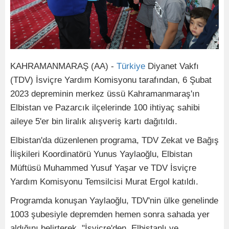
KAHRAMANMARAŞ (AA) -
Türkiye
Diyanet Vakfı
(TDV) İsviçre Yardım Komisyonu tarafından, 6 Şubat
2023 depreminin merkez üssü Kahramanmaraş'ın
Elbistan ve Pazarcık ilçelerinde 100 ihtiyaç sahibi
aileye 5'er bin liralık alışveriş kartı dağıtıldı.
Elbistan'da düzenlenen programa, TDV Zekat ve Bağış
İlişkileri Koordinatörü Yunus Yaylaoğlu, Elbistan
Müftüsü Muhammed Yusuf Yaşar ve TDV İsviçre
Yardım Komisyonu Temsilcisi Murat Ergol katıldı.
Programda konuşan Yaylaoğlu, TDV'nin ülke genelinde
1003 şubesiyle depremden hemen sonra sahada yer
aldığını belirterek, "İsviçre'den, Elbistanlı ve