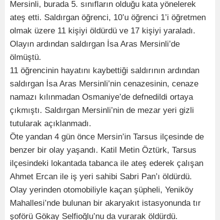
Mersinli, burada 5. sınıfların olduğu kata yönelerek
ateş etti. Saldırgan öğrenci, 10’u öğrenci 1’i öğretmen
olmak üzere 11 kişiyi öldürdü ve 17 kişiyi yaraladı.
Olayın ardından saldırgan İsa Aras Mersinli’de
ölmüştü.
11 öğrencinin hayatını kaybettiği saldırının ardından
saldırgan İsa Aras Mersinli’nin cenazesinin, cenaze
namazı kılınmadan Osmaniye’de defnedildi ortaya
çıkmıştı. Saldırgan Mersinli’nin de mezar yeri gizli
tutularak açıklanmadı.
Öte yandan 4 gün önce Mersin’in Tarsus ilçesinde de
benzer bir olay yaşandı. Katil Metin Öztürk, Tarsus
ilçesindeki lokantada tabanca ile ateş ederek çalışan
Ahmet Ercan ile iş yeri sahibi Sabri Pan’ı öldürdü.
Olay yerinden otomobiliyle kaçan şüpheli, Yeniköy
Mahallesi’nde bulunan bir akaryakıt istasyonunda tır
şoförü Gökay Selfioğlu’nu da vurarak öldürdü.