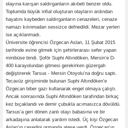
olayına karışan saldırganların akıbeti benzer oldu.
Toplumda büyük infial oluşturan olayların ardından
hayatını kaybeden saldırganların cenazeleri, cenaze
namazı kılınmadan sessizce defnedildi. Mezar yerleri
ise açıklanmadı.
Üniversite öğrencisi Özgecan Aslan, 11 Şubat 2015
tarihinde evine gitmek için şehirlerarası sefer yapan
minibüse bindi. Şoför Suphi Altındöken, Mersin’e D-
400 karayolundan gitmesi gerekirken güzergah
değiştirerek Tarsus - Mersin Otoyolu’na doğru saptı.
Tecavüz girişiminde bulunan Suphi Altındöken’e
Özgecan biber gazı kullanarak engel olmaya çalıştı.
Ancak sonrasında Suphi Altındöken tarafından birkaç
kez bıçaklandı ve demir çubukla acımasızca dövüldü.
Tarsus’a geri dönen zanlı olayı babasına ve bir
arkadaşına anlatarak yardım istedi. Üç kişi Özgecan
Aslan’ın cesedini ormanda ateşe verdi. Özgecan’ın