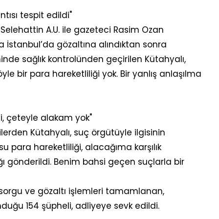
tısı tespit edildi"
 Selehattin A.U. ile gazeteci Rasim Ozan
 İstanbul’da gözaltına alındıktan sonra
minde sağlık kontrolünden geçirilen Kütahyalı,
yle bir para hareketliliği yok. Bir yanlış anlaşılma
ldi, çeteyle alakam yok"
erden Kütahyalı, suç örgütüyle ilgisinin
u para hareketliliği, alacağıma karşılık
ığı gönderildi. Benim bahsi geçen suçlarla bir
orgu ve gözaltı işlemleri tamamlanan,
duğu 154 şüpheli, adliyeye sevk edildi.