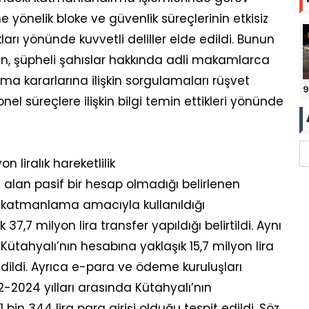
ne yönelik bloke ve güvenlik süreçlerinin etkisiz
arı yönünde kuvvetli deliller elde edildi. Bunun
n, şüpheli şahıslar hakkında adli makamlarca
ma kararlarına ilişkin sorgulamaları rüşvet
9
nel süreçlere ilişkin bilgi temin ettikleri yönünde
 liralık hareketlilik
alan pasif bir hesap olmadığı belirlenen
 katmanlama amacıyla kullanıldığı
37,7 milyon lira transfer yapıldığı belirtildi. Aynı
Kütahyalı’nın hesabına yaklaşık 15,7 milyon lira
dedildi. Ayrıca e-para ve ödeme kuruluşları
2-2024 yılları arasında Kütahyalı’nın
in 344 lira para girişi olduğu tespit edildi. Söz