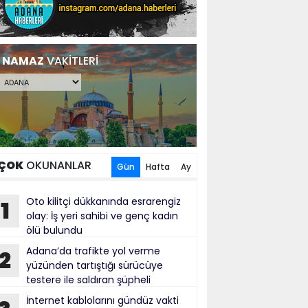
NAMAZ
VAKİTLERİ
ÇOK
OKUNANLAR
Gün
Hafta
Ay
Oto kilitçi dükkanında esrarengiz
1
olay: İş yeri sahibi ve genç kadın
ölü bulundu
Adana’da trafikte yol verme
2
yüzünden tartıştığı sürücüye
testere ile saldıran şüpheli
tuklandı
İnternet kablolarını gündüz vakti