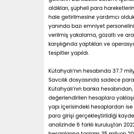
aldıkları, şüpheli para hareketleri
hale getirilmesine yardımcı oldukl
yanında bazı emniyet personelini
verilmiş yakalama, gözaltı ve ara
karşılığında yaptıkları ve operasyo
tespitler yapıldı.
Kütahyalı’nın hesabında 37.7 milyon
Savcılık dosyasında sadece para 
Kütahyalı’nın banka hesabından,
değerlendirilen hesaplara yaklaşık 
yapı içerisindeki hesaplardan ise 
para girişi gerçekleştirildiği kay
analizinde 6 farklı kuruluştan 202
hesaplarına toplam 35 milyon 201 b