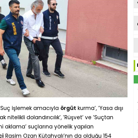
n ’Suç işlemek amacıyla
örgüt
kurma’, ’Yasa dışı
ak nitelikli dolandırıcılık’, ’Rüşvet’ ve ’Suçtan
ni aklama’ suçlarına yönelik yapılan
ci
Rasim Ozan Kütahyalı’nın da olduğu 154