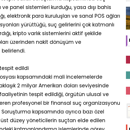
ı ve panel sistemleri kurduğu, yasa dışı bahis
ğı, elektronik para kuruluşları ve sanal POS ağları
yonları yürüttüğü, suç gelirlerini çok katmanlı
ığı, kripto varlık sistemlerini aktif şekilde
oları üzerinden nakit dönüşüm ve
belirlendi.
tespit edildi
dosyası kapsamındaki mali incelemelerde
 yaklaşık 2 milyar Amerikan doları seviyesinde
aliyetinin tespit edildiği, örgütün ulusal ve
teren profesyonel bir finansal suç organizasyonu
di. Soruşturma kapsamında ayrıca bazı özel
st düzey yöneticilerin suçtan elde edilen
risindeki katmanlandırma işlemlerinde görev