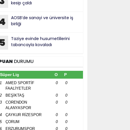
3
kesip çaldı
AOSB’de sanayi ve üniversite iş
4
birliği
Taziye evinde husumetlilerini
5
tabancayla kovaladı
PUAN
DURUMU
Süper Lig
O
P
1
AMED SPORTİF
0
0
FAALİYETLER
2
BEŞİKTAŞ
0
0
3
CORENDON
0
0
ALANYASPOR
4
ÇAYKUR RİZESPOR
0
0
5
ÇORUM
0
0
6
ERZURUMSPOR
0
0