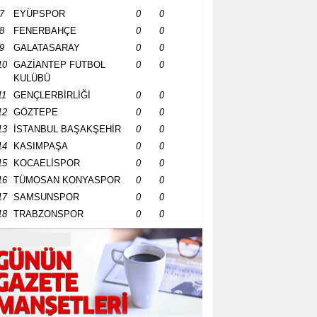
7
EYÜPSPOR
0
0
8
FENERBAHÇE
0
0
9
GALATASARAY
0
0
10
GAZİANTEP FUTBOL
0
0
KULÜBÜ
11
GENÇLERBİRLİĞİ
0
0
12
GÖZTEPE
0
0
13
İSTANBUL BAŞAKŞEHİR
0
0
14
KASIMPAŞA
0
0
15
KOCAELİSPOR
0
0
16
TÜMOSAN KONYASPOR
0
0
17
SAMSUNSPOR
0
0
18
TRABZONSPOR
0
0