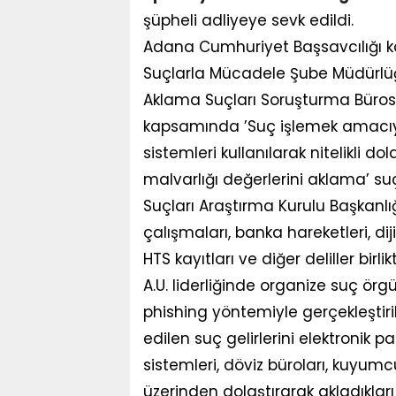
şüpheli adliyeye sevk edildi.
Adana Cumhuriyet Başsavcılığı 
Suçlarla Mücadele Şube Müdürlüğ
Aklama Suçları Soruşturma Büros
kapsamında ’Suç işlemek amacıyla 
sistemleri kullanılarak nitelikli do
malvarlığı değerlerini aklama’ su
Suçları Araştırma Kurulu Başkanlığı
çalışmaları, banka hareketleri, diji
HTS kayıtları ve diğer deliller birl
A.U. liderliğinde organize suç örg
phishing yöntemiyle gerçekleştirile
edilen suç gelirlerini elektronik p
sistemleri, döviz büroları, kuyumcu
üzerinden dolaştırarak akladıklar