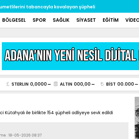
umetlilerini tabancayla kovalayan şüpheli
’S plaka’ g
BÖLGESEL
SPOR
SAĞLIK
SİYASET
EĞİTİM
VİDE
STERLIN
0,0000
ALTIN
000,00
BİST
00.000
Kütahyalı ile birlikte 154 şüpheli adliyeye sevk edildi
eme : 18-05-2026 08:37