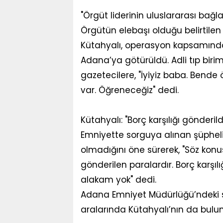
"Örgüt liderinin uluslararası bağlan
Örgütün elebaşı olduğu belirtilen
Kütahyalı, operasyon kapsamında
Adana’ya götürüldü. Adli tıp biri
gazetecilere, "İyiyiz baba. Bende ö
var. Öğreneceğiz" dedi.
Kütahyalı: "Borç karşılığı gönderi
Emniyette sorguya alınan şüphelil
olmadığını öne sürerek, "Söz konus
gönderilen paralardır. Borç karşıl
alakam yok" dedi.
Adana Emniyet Müdürlüğü’ndeki s
aralarında Kütahyalı’nın da bulun