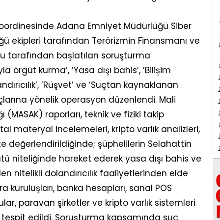
koordinesinde Adana Emniyet Müdürlüğü Siber
ü ekipleri tarafından Terörizmin Finansmanı ve
u tarafından başlatılan soruşturma
örgüt kurma’, ’Yasa dışı bahis’, ’Bilişim
landırıcılık’, ’Rüşvet’ ve ’Suçtan kaynaklanan
çlarına yönelik operasyon düzenlendi. Mali
 (MASAK) raporları, teknik ve fiziki takip
tal materyal incelemeleri, kripto varlık analizleri,
ikte değerlendirildiğinde; şüphelilerin Selahattin
ütü niteliğinde hareket ederek yasa dışı bahis ve
n nitelikli dolandırıcılık faaliyetlerinden elde
ara kuruluşları, banka hesapları, sanal POS
lar, paravan şirketler ve kripto varlık sistemleri
ı tespit edildi. Soruşturma kapsamında suç