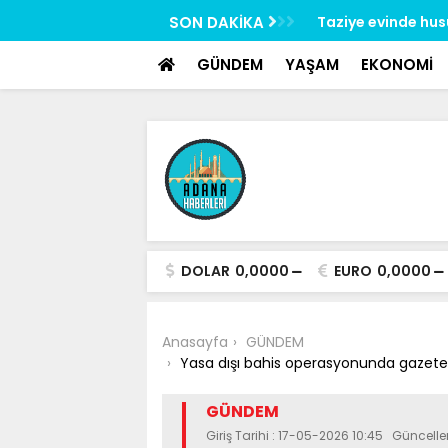
google-site-verification: google517657b2f8970707.html
 uygulaması: 62 aranan şahıs yakalandı, 3
SON DAKİKA
Taziye evinde hus
esildi
gözaltına alındı
GÜNDEM
YAŞAM
EKONOMİ
DOLAR
0,0000
EURO
0,0000
Anasayfa
GÜNDEM
Yasa dışı bahis operasyonunda gazeteci 
GÜNDEM
Giriş Tarihi : 17-05-2026 10:45 Güncell