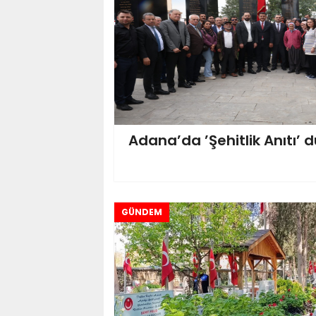
Adana’da ’Şehitlik Anıtı’ d
GÜNDEM