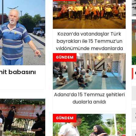
Kozan’da vatandaşlar Türk
bayrakları ile 15 Temmuz’un
yıldönümünde meydanlarda
GÜNDEM
it babasını
Adana’da 15 Temmuz şehitleri
dualarla anıldı
GÜNDEM
tu