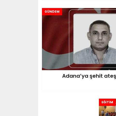
GÜNDEM
Adana’ya şehit ateş
EĞİTİM