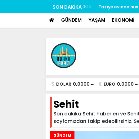
google-site-verification: google517657b2f8970707.html
 uygulaması: 62 aranan şahıs yakalandı, 3
SON DAKİKA
Taziye evinde hus
esildi
gözaltına alındı
GÜNDEM
YAŞAM
EKONOMİ
DOLAR
0,0000
EURO
0,0000
Sehit
Son dakika Sehit haberleri ve Sehit 
sayfamızdan takip edebilirsiniz. Sehi
GÜNDEM