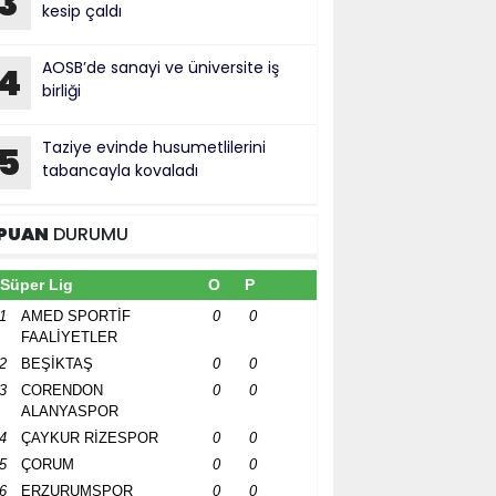
3
kesip çaldı
AOSB’de sanayi ve üniversite iş
4
birliği
Taziye evinde husumetlilerini
5
tabancayla kovaladı
PUAN
DURUMU
Süper Lig
O
P
1
AMED SPORTİF
0
0
FAALİYETLER
2
BEŞİKTAŞ
0
0
3
CORENDON
0
0
ALANYASPOR
4
ÇAYKUR RİZESPOR
0
0
5
ÇORUM
0
0
6
ERZURUMSPOR
0
0