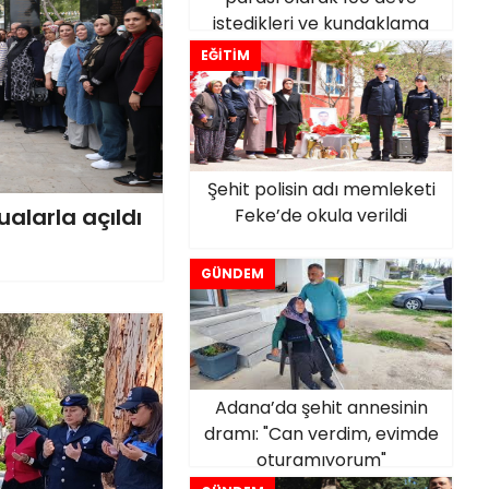
istedikleri ve kundaklama
iddialarını yalanladı
EĞİTİM
Şehit polisin adı memleketi
ualarla açıldı
Feke’de okula verildi
GÜNDEM
Adana’da şehit annesinin
dramı: "Can verdim, evimde
oturamıyorum"