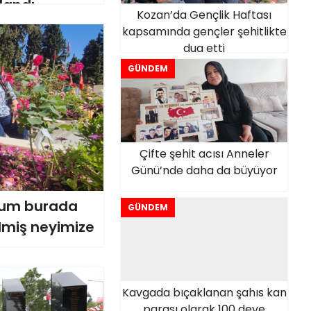
landı
Kozan’da Gençlik Haftası
kapsamında gençler şehitlikte
dua etti
GÜNDEM
Çifte şehit acısı Anneler
Günü’nde daha da büyüyor
ğlum burada
GÜNDEM
lmiş neyimize
Kavgada bıçaklanan şahıs kan
parası olarak 100 deve