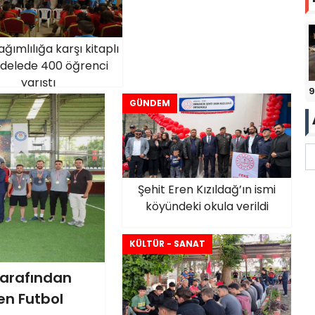
bağımlılığa karşı kitaplı
elede 400 öğrenci
yarıştı
9
GÜNDEM
Şehit Eren Kızıldağ’ın ismi
köyündeki okula verildi
KÜLTÜR - SANAT
tarafından
en Futbol