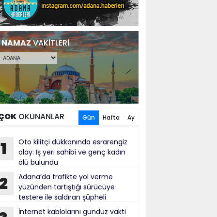
NAMAZ
VAKİTLERİ
ÇOK
OKUNANLAR
Gün
Hafta
Ay
Oto kilitçi dükkanında esrarengiz
1
olay: İş yeri sahibi ve genç kadın
ölü bulundu
Adana’da trafikte yol verme
2
yüzünden tartıştığı sürücüye
testere ile saldıran şüpheli
tuklandı
İnternet kablolarını gündüz vakti