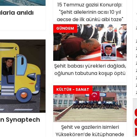
15 Temmuz gazisi Konuralp:
arla anıldı
"Şehit ailelerinin acısı 10 yıl
geçse de ilk günkü gibi taze"
GÜNDEM
Şehit babası yürekleri dağladı,
oğlunun tabutuna koşup öptü
KÜLTÜR - SANAT
on Synaptech
Şehit ve gazilerin isimleri
Yüksekören’de kütüphanede