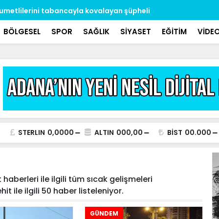
umetlilerini tabancayla kovalayan şüpheli
’S plaka’ g
BÖLGESEL
SPOR
SAĞLIK
SİYASET
EĞİTİM
VİDE
STERLIN
0,0000
ALTIN
000,00
BİST
00.000
haberleri ile ilgili tüm sıcak gelişmeleri
t ile ilgili 50 haber listeleniyor.
GÜNDEM