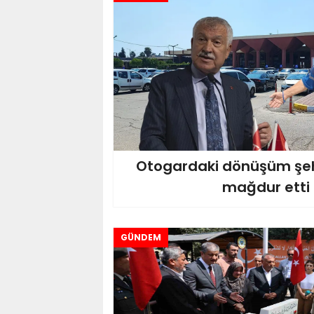
Otogardaki dönüşüm şeh
mağdur etti
GÜNDEM