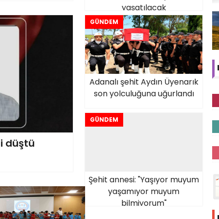
yaşatılacak
GÜNDEM
Adanalı şehit Aydın Üyenarık
son yolculuğuna uğurlandı
GÜNDEM
i düştü
Şehit annesi: "Yaşıyor muyum
yaşamıyor muyum
bilmiyorum"