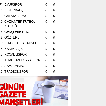
7
EYÜPSPOR
0
0
8
FENERBAHÇE
0
0
9
GALATASARAY
0
0
10
GAZİANTEP FUTBOL
0
0
KULÜBÜ
11
GENÇLERBİRLİĞİ
0
0
12
GÖZTEPE
0
0
13
İSTANBUL BAŞAKŞEHİR
0
0
14
KASIMPAŞA
0
0
15
KOCAELİSPOR
0
0
16
TÜMOSAN KONYASPOR
0
0
17
SAMSUNSPOR
0
0
18
TRABZONSPOR
0
0