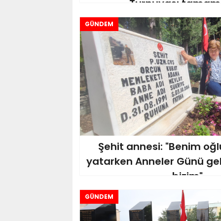
Turnuvası tamam
GÜNDEM
Şehit annesi: "Benim o
yatarken Anneler Günü ge
bizim"
GÜNDEM