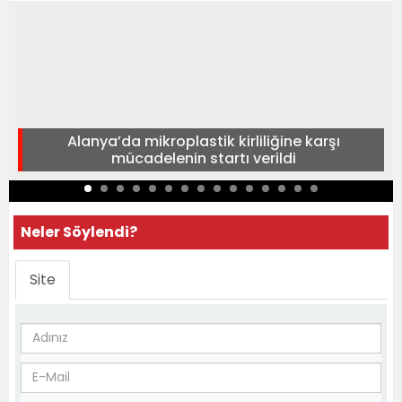
Alanya’da mikroplastik kirliliğine karşı
mücadelenin startı verildi
Neler Söylendi?
Site