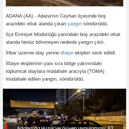
ADANA (AA) - Adana'nın Ceyhan ilçesinde boş
arazideki otluk alanda çıkan
yangın
söndürüldü.
İlçe Emniyet Müdürlüğü yanındaki boş arazideki otluk
alanda henüz bilinmeyen nedenle yangın çıktı.
İhbar üzerine olay yerine
itfaiye
ekipleri sevk edildi.
İtfaiye ekiplerinin yanı sıra bölge yakınındaki
toplumsal olaylara müdahale aracıyla (TOMA)
müdahale edilen yangın, söndürüldü.
Adana’da Huzur ve Güven uygulaması: 62