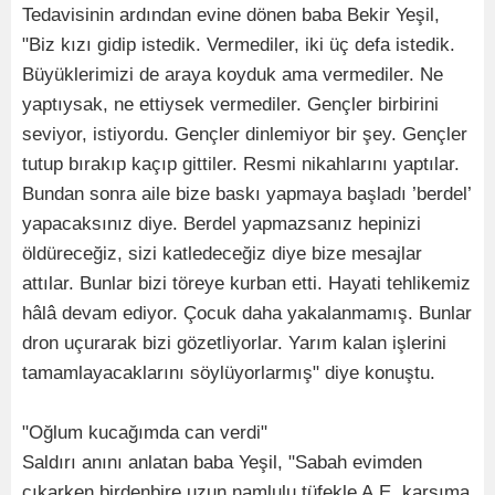
Tedavisinin ardından evine dönen baba Bekir Yeşil,
"Biz kızı gidip istedik. Vermediler, iki üç defa istedik.
Büyüklerimizi de araya koyduk ama vermediler. Ne
yaptıysak, ne ettiysek vermediler. Gençler birbirini
seviyor, istiyordu. Gençler dinlemiyor bir şey. Gençler
tutup bırakıp kaçıp gittiler. Resmi nikahlarını yaptılar.
Bundan sonra aile bize baskı yapmaya başladı ’berdel’
yapacaksınız diye. Berdel yapmazsanız hepinizi
öldüreceğiz, sizi katledeceğiz diye bize mesajlar
attılar. Bunlar bizi töreye kurban etti. Hayati tehlikemiz
hâlâ devam ediyor. Çocuk daha yakalanmamış. Bunlar
dron uçurarak bizi gözetliyorlar. Yarım kalan işlerini
tamamlayacaklarını söylüyorlarmış" diye konuştu.
"Oğlum kucağımda can verdi"
Saldırı anını anlatan baba Yeşil, "Sabah evimden
çıkarken birdenbire uzun namlulu tüfekle A.E. karşıma