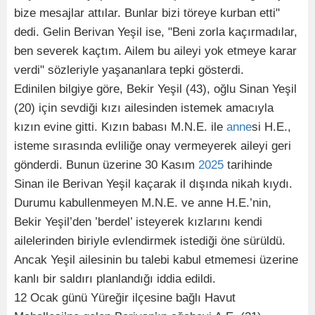
bize mesajlar attılar. Bunlar bizi töreye kurban etti"
dedi. Gelin Berivan Yeşil ise, "Beni zorla kaçırmadılar,
ben severek kaçtım. Ailem bu aileyi yok etmeye karar
verdi" sözleriyle yaşananlara tepki gösterdi.
Edinilen bilgiye göre, Bekir Yeşil (43), oğlu Sinan Yeşil
(20) için sevdiği kızı ailesinden istemek amacıyla
kızın evine gitti. Kızın babası M.N.E. ile
anne
si H.E.,
isteme sırasında evliliğe onay vermeyerek aileyi geri
gönderdi. Bunun üzerine 30 Kasım
2025
tarihinde
Sinan ile Berivan Yeşil kaçarak il dışında nikah kıydı.
Durumu kabullenmeyen M.N.E. ve anne H.E.’nin,
Bekir Yeşil’den ’berdel’ isteyerek kızlarını kendi
ailelerinden biriyle evlendirmek istediği öne sürüldü.
Ancak Yeşil ailesinin bu talebi kabul etmemesi üzerine
kanlı bir saldırı planlandığı iddia edildi.
12 Ocak günü Yüreğir ilçesine bağlı Havut