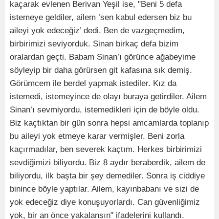
kaçarak evlenen Berivan Yeşil ise, "Beni 5 defa
istemeye geldiler, ailem ’sen kabul edersen biz bu
aileyi yok edeceğiz’ dedi. Ben de vazgeçmedim,
birbirimizi seviyorduk. Sinan birkaç defa bizim
oralardan geçti. Babam Sinan’ı görünce ağabeyime
söyleyip bir daha görürsen git kafasına sık demiş.
Görümcem ile berdel yapmak istediler. Kız da
istemedi, istemeyince de olayı buraya getirdiler. Ailem
Sinan’ı sevmiyordu, istemedikleri için de böyle oldu.
Biz kaçtıktan bir gün sonra hepsi amcamlarda toplanıp
bu aileyi yok etmeye karar vermişler. Beni zorla
kaçırmadılar, ben severek kaçtım. Herkes birbirimizi
sevdiğimizi biliyordu. Biz 8 aydır beraberdik, ailem de
biliyordu, ilk başta bir şey demediler. Sonra iş ciddiye
binince böyle yaptılar. Ailem, kayınbabanı ve sizi de
yok edeceğiz diye konuşuyorlardı. Can güvenliğimiz
yok, bir an önce yakalansın" ifadelerini kullandı.