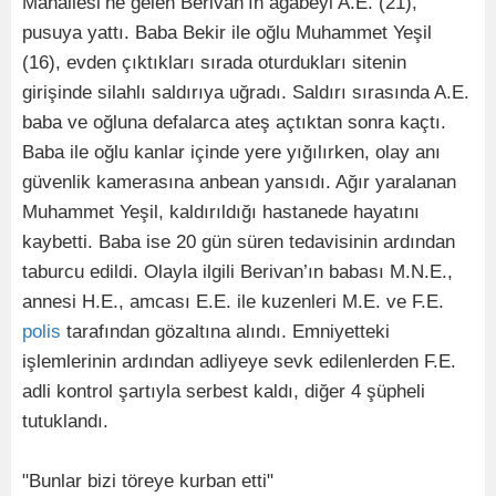
Mahallesi’ne gelen Berivan’ın ağabeyi A.E. (21),
pusuya yattı. Baba Bekir ile oğlu Muhammet Yeşil
(16), evden çıktıkları sırada oturdukları sitenin
girişinde silahlı saldırıya uğradı. Saldırı sırasında A.E.
baba ve oğluna defalarca ateş açtıktan sonra kaçtı.
Baba ile oğlu kanlar içinde yere yığılırken, olay anı
güvenlik kamerasına anbean yansıdı. Ağır yaralanan
Muhammet Yeşil, kaldırıldığı hastanede hayatını
kaybetti. Baba ise 20 gün süren tedavisinin ardından
taburcu edildi. Olayla ilgili Berivan’ın babası M.N.E.,
annesi H.E., amcası E.E. ile kuzenleri M.E. ve F.E.
polis
tarafından gözaltına alındı. Emniyetteki
işlemlerinin ardından adliyeye sevk edilenlerden F.E.
adli kontrol şartıyla serbest kaldı, diğer 4 şüpheli
tutuklandı.
"Bunlar bizi töreye kurban etti"