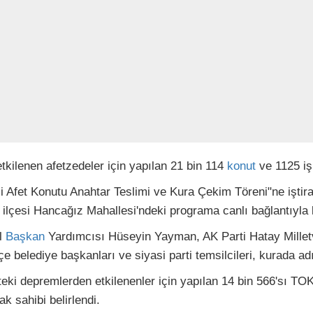
kilenen afetzedeler için yapılan 21 bin 114
konut
ve 1125 iş 
i Afet Konutu Anahtar Teslimi ve Kura Çekim Töreni"ne işt
lçesi Hancağız Mahallesi'ndeki programa canlı bağlantıyla k
el
Başkan
Yardımcısı Hüseyin Yayman, AK Parti Hatay Milletve
elediye başkanları ve siyasi parti temsilcileri, kurada adı 
ki depremlerden etkilenenler için yapılan 14 bin 566'sı TOK
k sahibi belirlendi.