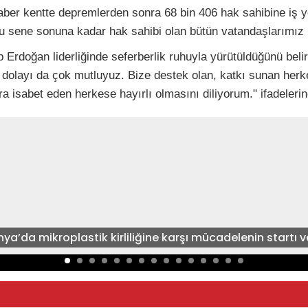
ber kentte depremlerden sonra 68 bin 406 hak sahibine iş yerl
 sene sonuna kadar hak sahibi olan bütün vatandaşlarımız h
Erdoğan liderliğinde seferberlik ruhuyla yürütüldüğünü bel
dolayı da çok mutluyuz. Bize destek olan, katkı sunan herk
a isabet eden herkese hayırlı olmasını diliyorum." ifadelerin
nya’da mikroplastik kirliliğine karşı mücadelenin startı ve