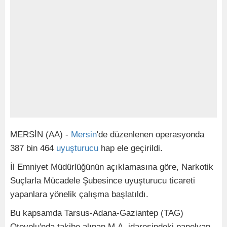
MERSİN (AA) -
Mersin
'de düzenlenen operasyonda
387 bin 464
uyuşturucu
hap ele geçirildi.
İl Emniyet Müdürlüğünün açıklamasına göre, Narkotik
Suçlarla Mücadele Şubesince uyuşturucu ticareti
yapanlara yönelik çalışma başlatıldı.
Bu kapsamda Tarsus-Adana-Gaziantep (TAG)
Otoyolu'nda takibe alınan M.A. idaresindeki panelvan