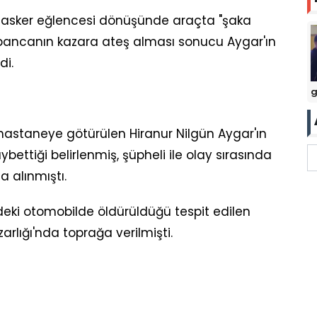
, asker eğlencesi dönüşünde araçta "şaka
abancanın kazara ateş alması sonucu Aygar'ın
di.
g
 hastaneye götürülen Hiranur Nilgün Aygar'ın
ettiği belirlenmiş, şüpheli ile olay sırasında
a alınmıştı.
deki otomobilde öldürüldüğü tespit edilen
rlığı'nda toprağa verilmişti.