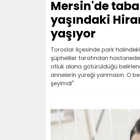
Mersin'de taba
yaşındaki Hira
yaşıyor
Toroslar ilçesinde park halindek
şüpheliler tarafından hastanede
otluk alana götürüldüğü belirle
annelerin yüreği yanmasın. O be
şeyimdi"