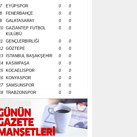
7
EYÜPSPOR
0
0
8
FENERBAHÇE
0
0
9
GALATASARAY
0
0
10
GAZİANTEP FUTBOL
0
0
KULÜBÜ
11
GENÇLERBİRLİĞİ
0
0
12
GÖZTEPE
0
0
13
İSTANBUL BAŞAKŞEHİR
0
0
14
KASIMPAŞA
0
0
15
KOCAELİSPOR
0
0
16
KONYASPOR
0
0
17
SAMSUNSPOR
0
0
18
TRABZONSPOR
0
0