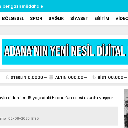
: Biber gazlı müdahale
Oto kilitçi
ölü bulund
BÖLGESEL
SPOR
SAĞLIK
SİYASET
EĞİTİM
VİDE
STERLIN
0,0000
ALTIN
000,00
BİST
00.000
la öldürülen 16 yaşındaki Hiranur'un ailesi üzüntü yaşıyor
eme : 02-09-2025 13:35