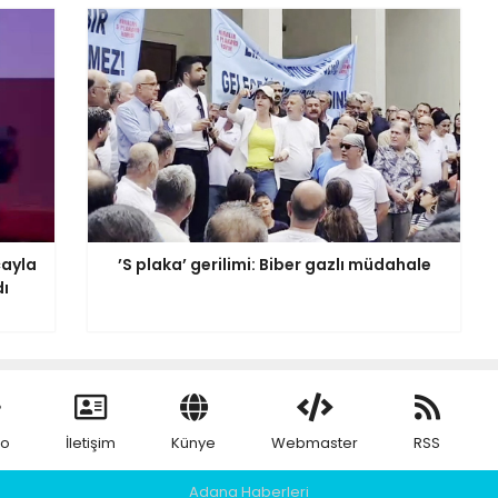
cayla
’S plaka’ gerilimi: Biber gazlı müdahale
dı
eo
İletişim
Künye
Webmaster
RSS
Adana Haberleri