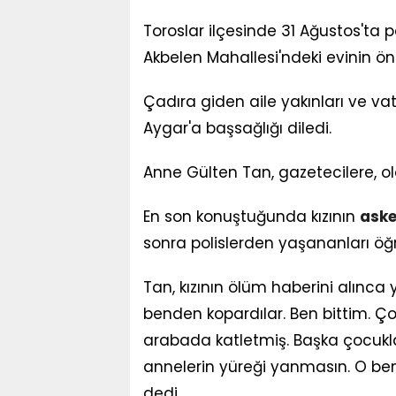
Toroslar ilçesinde 31 Ağustos'ta 
Akbelen Mahallesi'ndeki evinin ön
Çadıra giden aile yakınları ve v
Aygar'a başsağlığı diledi.
Anne Gülten Tan, gazetecilere, o
En son konuştuğunda kızının
aske
sonra polislerden yaşananları öğr
Tan, kızının ölüm haberini alınca 
benden kopardılar. Ben bittim. Ç
arabada katletmiş. Başka çocukla
annelerin yüreği yanmasın. O ben
dedi.