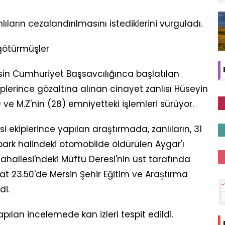
lıların cezalandırılmasını istediklerini vurguladı.
götürmüşler
rsin Cumhuriyet Başsavcılığınca başlatılan
lerince gözaltına alınan cinayet zanlısı Hüseyin
) ve M.Z'nin (28) emniyetteki işlemleri sürüyor.
 ekiplerince yapılan araştırmada, zanlıların, 31
park halindeki otomobilde öldürülen Aygar'ı
Mahallesi'ndeki Müftü Deresi'nin üst tarafında
at 23.50'de Mersin Şehir Eğitim ve Araştırma
di.
pılan incelemede kan izleri tespit edildi.