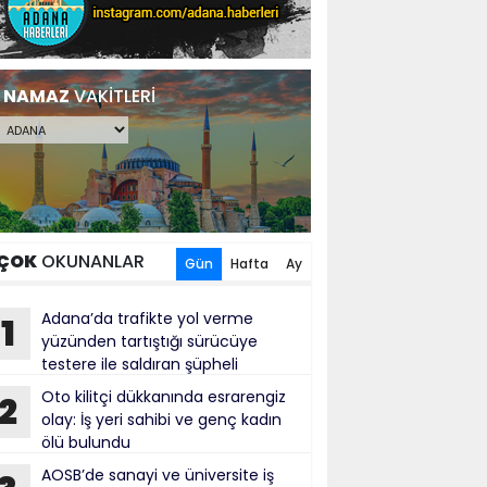
NAMAZ
VAKİTLERİ
ÇOK
OKUNANLAR
Gün
Hafta
Ay
Adana’da trafikte yol verme
1
yüzünden tartıştığı sürücüye
testere ile saldıran şüpheli
tuklandı
Oto kilitçi dükkanında esrarengiz
2
olay: İş yeri sahibi ve genç kadın
ölü bulundu
AOSB’de sanayi ve üniversite iş