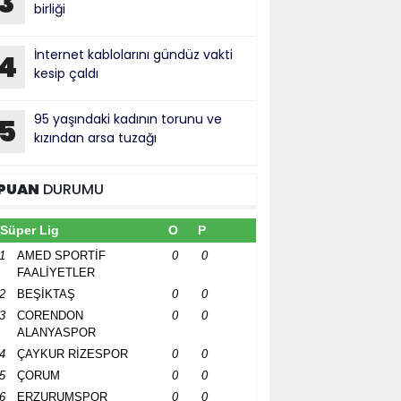
3
birliği
İnternet kablolarını gündüz vakti
4
kesip çaldı
95 yaşındaki kadının torunu ve
5
kızından arsa tuzağı
PUAN
DURUMU
Süper Lig
O
P
1
AMED SPORTİF
0
0
FAALİYETLER
2
BEŞİKTAŞ
0
0
3
CORENDON
0
0
ALANYASPOR
4
ÇAYKUR RİZESPOR
0
0
5
ÇORUM
0
0
6
ERZURUMSPOR
0
0