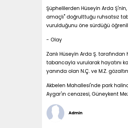
Şüphelilerden Hüseyin Arda Ş'nin
amaçlı" doğrulttuğu ruhsatsız t
vurulduğunu öne sürdüğü öğrenil
- Olay
Zanlı Hüseyin Arda Ş. tarafından
tabancayla vurularak hayatını kayb
yanında olan N.Ç. ve M.Z. gözaltın
Akbelen Mahallesi'nde park halin
Aygar'ın cenazesi, Güneykent Meza
Admin