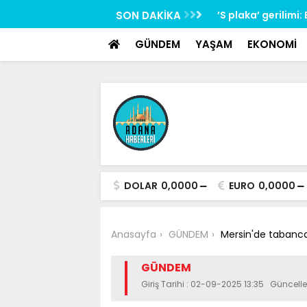
google-site-verification: google517657b2f8970707.html
lerini tabancayla kovalayan şüpheli
SON DAKİKA
’S plaka’ gerilimi
GÜNDEM
YAŞAM
EKONOMİ
DOLAR
0,0000
EURO
0,0000
Anasayfa
GÜNDEM
Mersin'de tabancay
GÜNDEM
Giriş Tarihi : 02-09-2025 13:35 Güncell