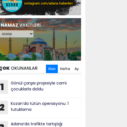
NAMAZ
VAKİTLERİ
ÇOK
OKUNANLAR
Gün
Hafta
Ay
Gönül çarşısı projesiyle cami
1
çocuklarla doldu
Kozan’da tütün operasyonu: 1
2
tutuklama
Adana’da trafikte tartıştığı