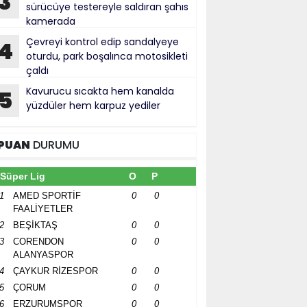
3
sürücüye testereyle saldıran şahıs
kamerada
Çevreyi kontrol edip sandalyeye
4
oturdu, park boşalınca motosikleti
çaldı
Kavurucu sıcakta hem kanalda
5
yüzdüler hem karpuz yediler
PUAN
DURUMU
Süper Lig
O
P
1
AMED SPORTİF
0
0
FAALİYETLER
2
BEŞİKTAŞ
0
0
3
CORENDON
0
0
ALANYASPOR
4
ÇAYKUR RİZESPOR
0
0
5
ÇORUM
0
0
6
ERZURUMSPOR
0
0