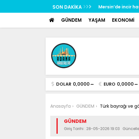
google-site-verification: google517657b2f8970707.html
rliliğine karşı mücadelenin startı verildi
SON DAKİKA
Mersin’de incir h
GÜNDEM
YAŞAM
EKONOMİ
DOLAR
0,0000
EURO
0,0000
Anasayfa
GÜNDEM
Türk bayrağı ve g
GÜNDEM
Giriş Tarihi : 28-05-2026 19:03 Güncel