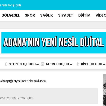
asadı başladı
Dr. Özbek: 
aralıklarla 
BÖLGESEL
SPOR
SAĞLIK
SİYASET
EĞİTİM
VİDE
STERLIN
0,0000
ALTIN
000,00
BİST
00.000
ökkuşağı aynı karede buluştu
leme : 28-05-2026 19:03