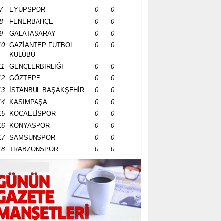
7
EYÜPSPOR
0
0
8
FENERBAHÇE
0
0
9
GALATASARAY
0
0
10
GAZİANTEP FUTBOL
0
0
KULÜBÜ
11
GENÇLERBİRLİĞİ
0
0
12
GÖZTEPE
0
0
13
İSTANBUL BAŞAKŞEHİR
0
0
14
KASIMPAŞA
0
0
15
KOCAELİSPOR
0
0
16
KONYASPOR
0
0
17
SAMSUNSPOR
0
0
18
TRABZONSPOR
0
0