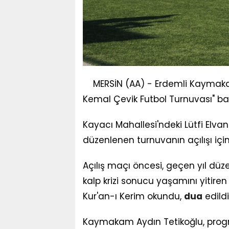
MERSİN (AA) - Erdemli Kaymaka
Kemal Çevik Futbol Turnuvası" ba
Kayacı Mahallesi'ndeki Lütfi Elvan
düzenlenen turnuvanın açılışı iç
Açılış maçı öncesi, geçen yıl dü
kalp krizi sonucu yaşamını yitire
Kur'an-ı Kerim okundu,
dua
edildi
Kaymakam Aydın Tetikoğlu, prog