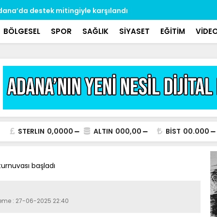
Adana’da destek mitingiyle karşılandı
Pikap ile m
BÖLGESEL
SPOR
SAĞLIK
SİYASET
EĞİTİM
VİDE
STERLIN
0,0000
ALTIN
000,00
BİST
00.000
turnuvası başladı
leme : 27-06-2025 22:40