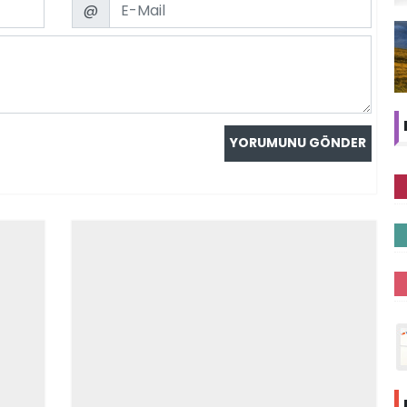
Email
@