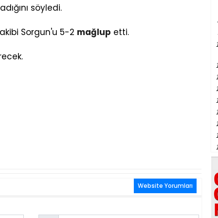
dığını söyledi.
rakibi Sorgun'u 5-2
mağlup
etti.
recek.
Website Yorumları