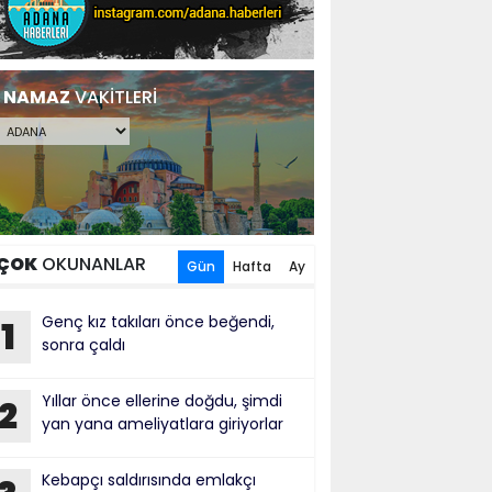
NAMAZ
VAKİTLERİ
ÇOK
OKUNANLAR
Gün
Hafta
Ay
Genç kız takıları önce beğendi,
1
sonra çaldı
Yıllar önce ellerine doğdu, şimdi
2
yan yana ameliyatlara giriyorlar
Kebapçı saldırısında emlakçı