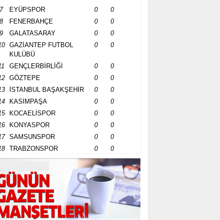
7
EYÜPSPOR
0
0
8
FENERBAHÇE
0
0
9
GALATASARAY
0
0
10
GAZİANTEP FUTBOL
0
0
KULÜBÜ
11
GENÇLERBİRLİĞİ
0
0
12
GÖZTEPE
0
0
13
İSTANBUL BAŞAKŞEHİR
0
0
14
KASIMPAŞA
0
0
15
KOCAELİSPOR
0
0
16
KONYASPOR
0
0
17
SAMSUNSPOR
0
0
18
TRABZONSPOR
0
0