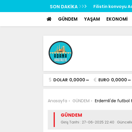
google-site-verification: google517657b2f8970707.html
n yeğeni motosiklet kazasında hayatını
SON DAKİKA
Filistin konvoyu 
GÜNDEM
YAŞAM
EKONOMİ
DOLAR
0,0000
EURO
0,0000
Anasayfa
GÜNDEM
Erdemli'de futbol 
GÜNDEM
Giriş Tarihi : 27-06-2025 22:40 Güncel