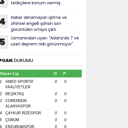
3
tetikçilere konum vermiş
Haber alınamayan işitme ve
4
zihinsel engelli şahsın son
görüntüleri ortaya çıktı
Uzmanından uyarı: "Adana’da 7 ve
5
üzeri deprem riski görünmüyor"
PUAN
DURUMU
Süper Lig
O
P
1
AMED SPORTİF
0
0
FAALİYETLER
2
BEŞİKTAŞ
0
0
3
CORENDON
0
0
ALANYASPOR
4
ÇAYKUR RİZESPOR
0
0
5
ÇORUM
0
0
6
ERZURUMSPOR
0
0